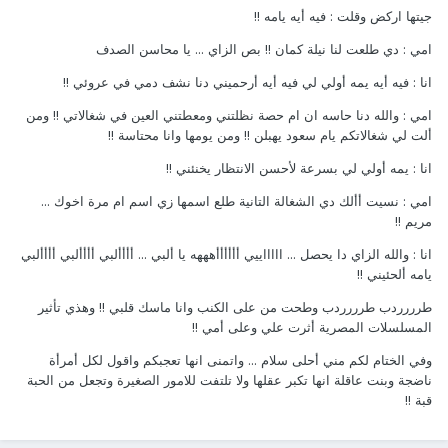
جيتها اركض وقلت : فيه أيه يامه !!
امي : دي طلعت لنا نيلة كمان !! بص الزاي ... يا محاسن الصدف
انا : فيه أيه يمه أولي لي فيه أيه أرحميني دنا نشف دمي في عروئي !!
امي : والله دنا حاسه ان ام حصة نظلتني ومعطتني العين في شغالاتي !! ومن
ألت لي شغالاتكم يام سعود يهبلن !! ومن يومها وانا محتاسة !!
انا : يمه أولي لي بسرعة لأحسن الانتظار يخنئني !!
امي : نسيت أألك دي الشغالة التانية طلع اسمها زي اسم ام مرة اخوك ...
مريم !!
انا : والله الزاي دا يحصل ... اااااييي أأأأأأهههه يا ألبي ... أأأألبي أأأألبي أأأألبي
يامه ألحئيني !!
طرررردب طرررردب وطحت من على الكنب وانا ماسك قلبي !! وهذي تأثير
المسلسلات المصرية أثرت علي وعلى أمي !!
وفي الختام لكم مني أحلى سلام ... واتمنى انها تعجبكم واقول لكل أمرأة
ناضجة وبنت عاقلة انها تكبر عقلها ولا تلتفت للامور الصغيرة وتجعل من الحبة
قبة !!