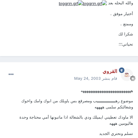
والله البحله بعد
أختيار موفق ..
وممتع ..
شكرا لك
تحياتي؛؛؛
القروي
قام بنشر
May 24, 2003
هههههههههههههههههههههههههههه
موضوع رهيييييييييييييييب ومصرقع بس ياويلك من ابوك وامك واخوك
وشغالتكم سلمى ههههه
الا ماودك تعطيني ايميلك ودي بالشغالة اذا ماتبونها أمي محتاجة وحدة
هاليومين هههه
تسلم ونحتري الجديد