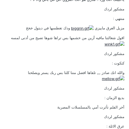
مشكور لردك
منتهي :
مزيل العرق ماييزي
ودك تغطسها في ديتول خخخ
اقول شغالتنا مافيه أزين من خشمها بس تراها شوها تصيح من أدنى لمسه
مشكور لردك
كتكوت :
والله انك صادز ,,, تلقاها افضل مننا كلنا بس ربك يستر ويصلحنا
مشكور لردك
بديع الزمان :
أخر الفلم تأثرت أمي بالمسلسلات المصرية
مشكور لردك
عرق الاثلة :