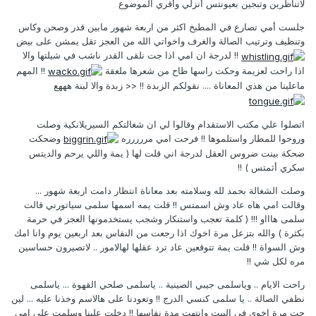
لاتناظرين وتبجين بعيونتس أنزلي وأقري الموضوع
جلست أمي تصارع في المطبخ اكثر من اربعة شهور مابين قدر وصحن وكاس
وتنظيف وترتيب الصالة والغرف واخواتي الله من العجز تقل يمشن على بيض
!! لدرجة ان امي اذا جت نلقى القدر ناشب في شيلتها والا
اذا راحت لعزيمة وحكت راسها طاح من شعرها ملعقة
!! المهم
ماعلينا من هذي المعاناة .... نقولكم الزبدة !! << زبدة والا لبنة هههع
اتصلوا علي مكتب الاستقدام وقالوا لي ان شغالتكم السيريلانكية وصلت
وروحوا للمطار واستلموها !! فرحت امي مررررره
وضحكت
ضحكة بينت ضروس العقل لدرجة اني قلت لها ( يمة واللي يرحم والديتس
سكري أثمتس ) !!
وصلت الشغالة بحمد لله وسلامته بعد معاناة انتظار دامت اربعة شهور ...
وقالت امي هاه عاد وش اسمتس !! قلت يمه اسمها سلمى سياتورني قالت
سلمى هاااو !!! ( كلمة تعجب واستنكار وشجب يستخدمونها العجز في حرمة
بكثرة ) والله بتزعل مرة اخوك اذا رجعت من النفاس بعد اربعين يوم وانا امك
وش السواة !! قلت يمة تتوقعين عاد ترد عقلها لهالامور .. لاتصيرون حساسين
مره لكل شي !!
راحت الايام .. وياسلمى جيبي الصينية .. ياسلمى صلحي القهوة ... ياسلمى
نظفي الصالة .. يا سلمى كنسي الدرج !! وتعودنا على هالاسم وخذنا عليه ... لين
جت مرة اخوي في البيت وانتهت مدة نفاسها !! دخلت علينا وسلمت على امي