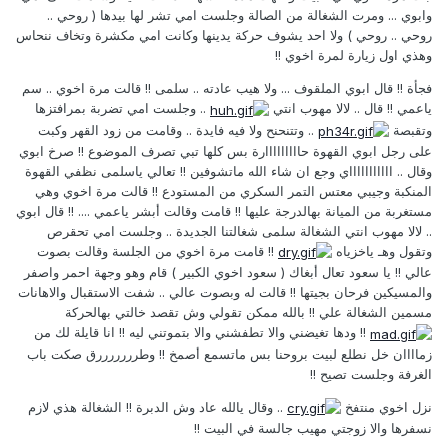
وابوي ... ومرت الشغالة من الصالة وجلست امي تشر لها بيدها ( روحي ..
روحي .. روحي ) ولا احد يشوف حركة يدينها وكانت امي مكشرة وتخاف ننحاس
وهذي اول زيارة لمرة اخوي !!
فجأة !! قال ابوي الملقوف ... ولا هيب عادته .. سلمى !! قالت مرة اخوي .. سم
ياعمي !! قال .. لالا مهوب انتي
.. وجلست امي تضربة بمرافتزها
وتقبصة
.. وتتنحنح ولا فيه فايدة .. وقامت من زود القهر وكبت
على رجل ابوي القهوة حااااااااارة بس كلها تبي تصرف الموضوع !! صرخ ابوي
وقال .. اااااااااااي وجع ان شاء الله ماتشوفين !! تعالي ياسلمى نظفي القهوة
المنكبة وجيبي معتس التمر السكري من المستودع !! قالت مرة اخوي وهي
مستغربة من الميانة بهالدرجة عليها !! قامت وقالت أبشر ياعمي .... !! قال ابوي
.. لالا مهوب انتي الشغالة سلمى شغالتنا الجديدة .. وجلست امي تحقرص
وتقول وهـ ياخزياه
!! قامت مرة اخوي من الجلسة وقالت بصوت
عالي !! يا سعود تعال أبغاك ( سعود اخوي الكبير ) قام وهو وجهة احمر واصفر
والمسيكين فرحان بجيتها !! قالت له وبصوت عالي .. شفت الاستقبال والاهانات
مسمين الشغالة علي !! بالله ممكن تقولي وش تقصد خالتي بهالحركة
!! ودها تغيضني والا تطفشني والا بتموتني ليه !! انا قايلة لك من
زماااان خل نطلع لبيت بروحنا بس ماتسمع أصمخ !! وطرررررررق صكت باب
الغرفة وجلست تصيح !!
نزل اخوي منتفخ
.. وقال يالله عاد وش الدبرة !! الشغالة هذي لازم
نسفرها والا زوجتي مهيب جالسة في البيت !!