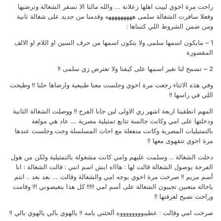
راحت مرة اخوي لبيت اهلها زعلانة .... والله مالنا الا نسفر الشغالة ونرضيها
وفعلا سافرت الشغالة سلمى هههههههههه وقدمنا من جديد على شغالة ثانية
ومن ضمن الشروط اللي كتبناها :
1 – مايكون اسمها سلمى ولا يتكون اسمها من حرف السين او اللام او الالف
المقصورة
2 – تسمح لنا نغير اسمها على كيفنا ولا تعترض زي سلمى !!
وفي هذه الاثناء رجعت مرة اخوي وجلست معنا طبيعية وارضاها حلنا !! وطيحت
اللي في راسها !!
المهم انطقينا اربعة اشهر زي الاولى لين جانا الفرج !! ووصلت الشغالة الثانية
ودخلتها على امي وكانت جالسة تتابع تمثيلية مصرية .... عاد هي مولعة
بالتمثيليات المصرية وكانت منفعلة مع احاث المسلسلة وجت وجلست عندها
مرة اخوي تتقهوى معها !!
دخلت الشغالة ... وسلمت عليهم وامي كانت مشغولة بالتمثيلية ولكن من هول
الفرحة بوصول الشغالة قالت لها : هاااه ايش اسم انتي : قالت الشغالة : انا
أسم مريم !! صرخت مرة اخوي بوجه امي والشغالة وقالت .... بعد بعد .. انتم
ياخالة متعنين تجيبون الشغالة على أسم امي !!!!! كل هذا بتغيضوني !!! وقامت
وراحت تصيح لغرفتها !!
صرخت امي وقالت : عطيبووووووووه ألحئني يامه !! يالهوي بالي يالهوي بالي !!