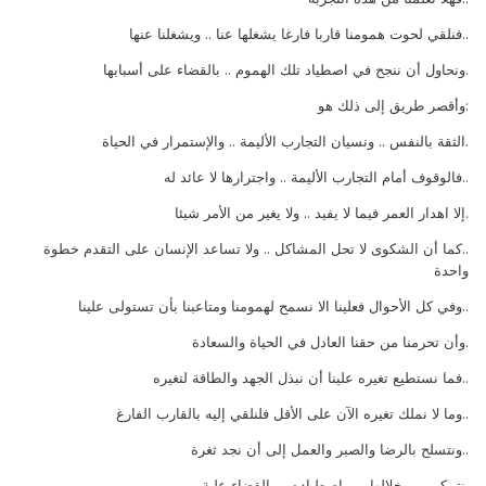
..فنلقي لحوت همومنا قاربا فارغا يشغلها عنا .. ويشغلنا عنها
.ونحاول أن ننجح في اصطياد تلك الهموم .. بالقضاء على أسبابها
:وأقصر طريق إلى ذلك هو
.الثقة بالنفس .. ونسيان التجارب الأليمة .. والإستمرار في الحياة
..فالوقوف أمام التجارب الأليمة .. واجترارها لا عائد له
.إلا اهدار العمر فيما لا يفيد .. ولا يغير من الأمر شيئا
..كما أن الشكوى لا تحل المشاكل .. ولا تساعد الإنسان على التقدم خطوة
واحدة
..وفي كل الأحوال فعلينا الا نسمح لهمومنا ومتاعبنا بأن تستولى علينا
.وأن تحرمنا من حقنا العادل في الحياة والسعادة
..فما نستطيع تغيره علينا أن نبذل الجهد والطاقة لتغيره
..وما لا نملك تغيره الآن على الأقل فلنلقي إليه بالقارب الفارغ
..ونتسلح بالرضا والصبر والعمل إلى أن نجد ثغرة
.نتمكن من خلالها من اصطياده .. والقضاء علية