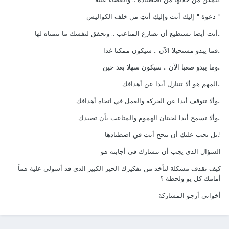
" دعوة " إليك أنت وإليكِ أنتِ من خلف الكواليس
..أنت أيضا تستطيع أن تصارع المتاعب .. وتحقق لنفسك ما تتمناه لها
..فما يبدو مستحيلا الآن .. سيكون ممكنا غدا
..وما يبدو صعبا الآن .. سيكون سهلا بعد حين
..المهم هو ألا تتنازل أبدا عن أهدافك
..وألا تتوقف أبدا عن الحركة والعمل في اتجاه أهدافك
..وألا تسمح أبدا لحيتان الهموم والمتاعب بأن تصيدك
!.بل يجب عليك أن تنجح أنت في اصطيادها
السؤال الذي يجب أن نتشارك في أجابته هو
كيف تقذف مشكلة لتأخذ من تفكيرك الحيز الكبير الذي قد أسولى علية هماً
أمامك كل يو ولحظة ؟
أخواني أرجو المشاركة