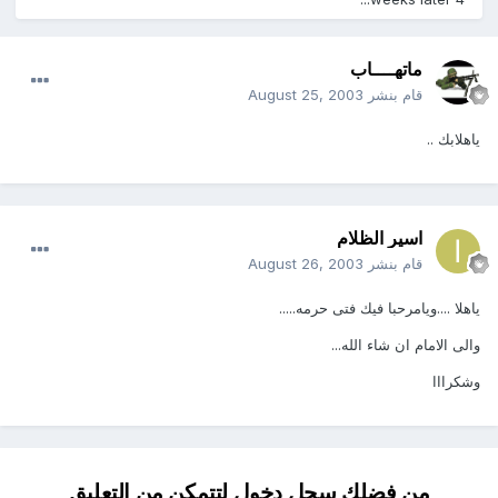
ماتهــــاب
قام بنشر
August 25, 2003
ياهلابك ..
اسير الظلام
قام بنشر
August 26, 2003
ياهلا ....ويامرحبا فيك فتى حرمه.....
والى الامام ان شاء الله...
وشكرااا
من فضلك سجل دخول لتتمكن من التعليق