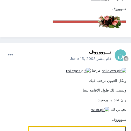
نــووووف
نـــوووووف
قام بنشر
June 15, 2003
مرحبا
وبكل العيون نرحب فيك
ونتمنى لك طول الاقامه بيننا
وان تجد ما يرضيك
تحياتي لك
نــووووف