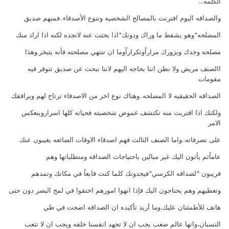
الكلمه...
والصداقه اليوم اقترنت بالمصالح الشخصيه وتنوع الأصدقاء..فمنهم صديق
المصلحه"وهو يشفط ما وراك ودونك"اذا بحثت عنه لاتجده لكنه اذا اراد منك
مصلحه وجدك ويزورك مراراًوتكراراًوما ان تنتهي مصلحته فأنه يتبخر.وهذا
االصنف مريض ولا نظن اننا بحاجه اليهم لاننا نبحث عن صديق تتوفر فيه
مقومات
الصداقه الحقيقيه لا المصلحه..وهناك نوع اخر من الاصدقاء ترتاح لهم ويرافقك
ولكنك اذا اقتربت منه تكتشف غموض شخصيته فحياته كلها اسراروينعكس
الامر
على تصرفاته..واما الصنف الثالث فهم اصدقاء الاوقات الضائعه يغيبون عنك
عاماًثم يأتون اليك غير مبالين باحتياجات الصداقه ومتطلباتها وهم
قريبون "لصداقه الكرسي"فيجدونك كلما كنت قابعاً في مكانك وتمدهم
وتعطيهم وهم يحتاجون اليك فإذا انهوا امورهم اختفوا في لمح البصر دون حتى
هاتف للأطمئنان عليك.وما أريد تأكيده ان الصداقه اضحت في طي
النسيان،وانها عالم صعب يجب ان لا تجهد انفسنا خلفه ويجب ان لا تتعب