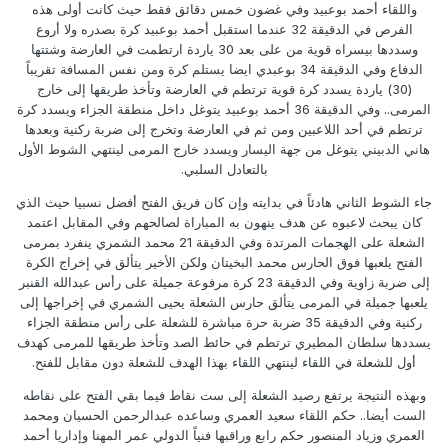
واللقاء أحمد بوعبيد وفي غضون خمس دقائق فقط حيث كانت أولى هذه
الفرص في الدقيقة 32 عندما استقبل أحمد بوعبيد كرة بصدره ولا أروع
وسددها بيسراه قوية من على بعد 30 ياردة ارتطمت في العارضة وشتتها
الدفاع وفي الدقيقة 34 بوعبدي ايضا يستلم كرة ومن نفس المسافة تقريباً
(30) ياردة يسدد كرة قوية ترتطم في العارضة وتأخذ طريقها إلى خارج
المرمى.. وفي الدقيقة 36 أحمد بوعبيد يتوغل داخل منطقة الجزاء ويسدد كرة
ترتطم في أحد اللاعبين ومن ثم في العارضة وتخرج إلى ضربة ركنية وبعدها
هاني الدبيني يتوغل من جهة اليسار ويسدد خارج المرمى لينتهي الشوط الأول
بالتعادل السلبي.
جاء الشوط الثاني هادئاً في بدايته وإن كان فريق الفتح أفضل نسبيا حيث الذي
كان يبحث لاعبوه عن هدف ينهون به المباراة لصالحهم وفي المقابل اعتمد
الشعلة على الهجمات المرتدة وفي الدقيقة 21 محمد الشمري ينفرد بمرمى
الفتح يلعبها فوق الحارس محمد البخيتان ولكن الأخير يتألق في إخراج الكرة
إلى ضربة زاوية وفي الدقيقة 23 كرة مرفوعة جميلة على رأس عبدالله القنبر
يلعبها جميلة في المرمى يتألق حارس الشعلة يحيى الشمري في إخراجها إلى
ركنية وفي الدقيقة 35 ضربة حرة مباشرة للشعلة على رأس منطقة الجزاء
يسددها سلطان المطيري ترتطم في حائط الصد وتأخذ طريقها للمرمى كهدف
أول للشعلة في اللقاء لينتهي اللقاء بهذا الهدف للشعلة دون مقابل للفتح.
وبهذه النتيجة يرتفع رصيد الشعلة إلى ست نقاط فيما بقي الفتح على نقاطه
الست أيضا.. حكم اللقاء سعيد العمري وساعده عبدالرحمن الحسيان ومحمد
العمري وزياد المنصور حكم رابع وراقبها فنياً الدولي عمر المهنا وإداريا أحمد