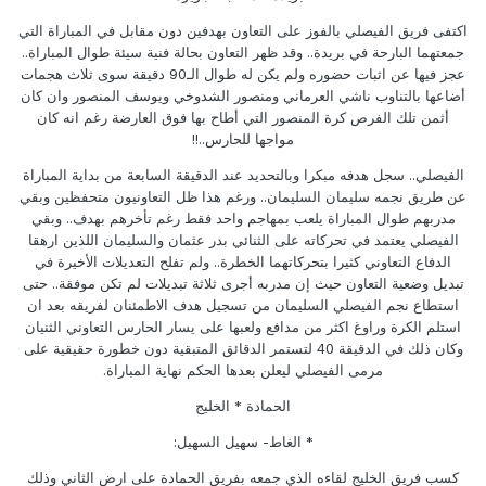
اكتفى فريق الفيصلي بالفوز على التعاون بهدفين دون مقابل في المباراة التي
جمعتهما البارحة في بريدة.. وقد ظهر التعاون بحالة فنية سيئة طوال المباراة..
عجز فيها عن اثبات حضوره ولم يكن له طوال الـ90 دقيقة سوى ثلاث هجمات
أضاعها بالتناوب ناشي العرماني ومنصور الشدوخي ويوسف المنصور وان كان
أثمن تلك الفرص كرة المنصور التي أطاح بها فوق العارضة رغم انه كان
مواجها للحارس..!!
الفيصلي.. سجل هدفه مبكرا وبالتحديد عند الدقيقة السابعة من بداية المباراة
عن طريق نجمه سليمان السليمان.. ورغم هذا ظل التعاونيون متحفظين وبقي
مدربهم طوال المباراة يلعب بمهاجم واحد فقط رغم تأخرهم بهدف.. وبقي
الفيصلي يعتمد في تحركاته على الثنائي بدر عثمان والسليمان اللذين ارهقا
الدفاع التعاوني كثيرا بتحركاتهما الخطرة.. ولم تفلح التعديلات الأخيرة في
تبديل وضعية التعاون حيث إن مدربه أجرى ثلاثة تبديلات لم تكن موفقة.. حتى
استطاع نجم الفيصلي السليمان من تسجيل هدف الاطمئنان لفريقه بعد ان
استلم الكرة وراوغ اكثر من مدافع ولعبها على يسار الحارس التعاوني الثنيان
وكان ذلك في الدقيقة 40 لتستمر الدقائق المتبقية دون خطورة حقيقية على
مرمى الفيصلي ليعلن بعدها الحكم نهاية المباراة.
الحمادة * الخليج
* الغاط- سهيل السهيل:
كسب فريق الخليج لقاءه الذي جمعه بفريق الحمادة على ارض الثاني وذلك