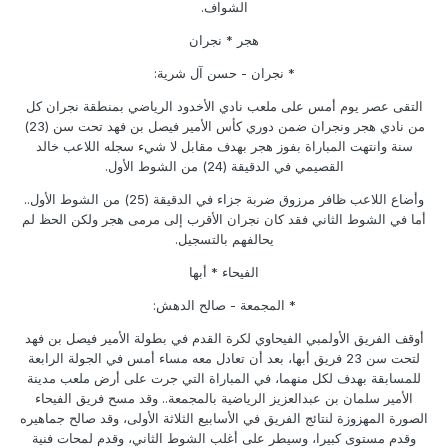
الشواف.
هجر * نجران
* نجران - حسن آل شرية:
التقى عصر يوم أمس على ملعب نادي الأخدود الرياضي بمنطقة نجران كل
من نادي هجر ونجران ضمن دوري كأس الأمير فيصل بن فهد تحت سن (23)
سنة وانتهت المباراة بفوز هجر بهدف مقابل لا شيء سجله اللاعب خالد
القصيمي في الدقيقة (24) من الشوط الأول.
وأضاع اللاعب ظافر مرزوق ضربة جزاء في الدقيقة (25) من الشوط الأول..
أما في الشوط الثاني فقد كان نجران الأقرب إلى مرمى هجر ولكن الحظ لم
يحالفهم بالتسجيل.
الفيحاء * أبها
* المجمعة - صالح الدهش:
أوقف الفريق الأولمبي الفيحاوي لكرة القدم في بطولة الأمير فيصل بن فهد
لتحت سن 23 فريق أبها، بعد أن تعادل معه مساء أمس في الجولة الرابعة
للمسابقة بهدف لكل منهما، في المباراة التي جرت على أرض ملعب مدينة
الأمير سلمان بن عبدالعزيز الرياضية بالمجمعة.. وقد مسح فريق الفيحاء
الصورة المهزوزة لنتائج الفريق في الأسابيع الثلاثة الأولى، وقد صالح جماهيره
وقدم مستوى كبيرا، وسيطر على أغلب الشوط الثاني، وقدم لمحات فنية