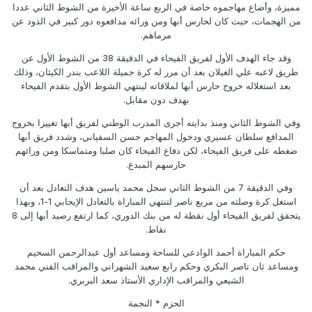
مميزة، وأضاع مهاجموه خاصة في الربع ساعة الأخيرة من الشوط الثاني عددا
من الهجمات، حيث كان لحارس أبها ومن ورائه مدافعوه دور كبير في الذود عن
مرماهم.
وقد جاء الهدف الأول لفريق الفيحاء في الدقيقة 38 من الشوط الأول عن
طريق لاعبه علي الغيلان بعد أن مرر له كرة جميلة اللاعب بندر الكيثان، وذلك
بعد استغلاله خروج حارس أبها لملاقاته لينتهي الشوط الأول بتقدم الفيحاء
بهدف دون مقابل.
وفي الشوط الثاني ومنذ بدايته أجرى المدرب الوطني لفريق أبها تغييرا بخروج
المدافع سلطان عسيري ودخول المهاجم حسن السفياني، وشدد فريق أبها
ضغطه على فريق الفيحاء، لكن دفاع الفيحاء كان صلبا ومتماسكا ومن ورائهم
حارسهم المبدع.
وفي الدقيقة 7 من الشوط الثاني سجل محمد ياسين هدف التعادل بعد أن
استغل كرة وصلته من مربع ناصر لتنتهي المباراة بالتعادل الإيجابي 1-1، وبهذا
يتحقق لفريق الفيحاء أول نقطة له من بنك الدوري، كما ارتفع رصيد أبها إلى 8
نقاط.
حكم المباراة أحمد الوادعي للساحة ومساعد أول عبدالرحمن السحيم
ومساعد ثان ناصر البكري وحكم رابع سعيد الشهراني والمراقب الفني محمد
الشيعي والمراقب الإداري الأستاذ سعد البربري.
الحزم * النجمة