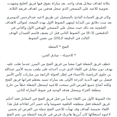
بثلاثة اهداف مقابل هدف واحد، بعد مباراة تفوق فيها فريق الخليج وشهدت
نجومية للاعبه علي المسجن الذي سجل هدفين من اهداف فريقه الثلاثة.
وكان فريق الحمادة البادئ بالتسجيل عن طريق لاعبه عبدالرحمن الدوسري
بعد ست دقائق من البداية لينتهي الشوط الاول بهذه النتيجة، لتتوالى الاهداف
الخليجية بعد ذلك حيث سجل علي المسجن الهدفين الاول والثاني في
الدقيقتين (3-6) من الشوط الثاني قبل ان يضيف قاسم العبيدان الهدف
الثالث في الدقيقة الـ(20) من نفس الشوط.
الفتح * الشعلة
* الاحساء - صادق الحرز:
خطف فريق الشعلة فوزا صعبا من فريق الفتح من المبرز عندما تغلب عليه
بهدف دون مقابل في اللقاء الذي جرت أحداثه على ملعب مدينة الأمير عبدالله
بن جلوي الرياضية بالأحساء في إطار الجولة الرابعة من مباريات كأس الأمير
فيصل بن فهد لأندية الدرجة الأولى بعد مباراة تسيد معظم فتراتها فريق الفتح
ولكنه أضاع جميع الفرص التي سنحت للاعبيه ليستغل الشعلة خطأ من خارج
منطقة الجزاء ويسجل هدفه الوحيد في شوط المباراة الثاني.
جاء الشوط الأول من اللقاء جيداً من قبل فريق الفتح في المقابل فقد أحكم
فريق الشعلة قفل منطقته الخلفية خصوصا وأنه خسر آخر لقاءاته قبل هذا
اللقاء بخمسة أهداف وقد تهيأت للاعبي الفتح جملة من الفرص لم يحسن
لاعبوه استغلالها كان أبرزها هاتريك فرص في عارضة الشعلة من نجم الفتح