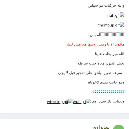
والله حركتات مو سهلين
آآآآآآآآآآآآآآآآآآآآآآه بس . . .
ماقول الا يا ونـتـن ونيتها معرفش ليش
الله مير يخلف علينا
يحيك البدوي معاه جيب شرطه
مسرعه تقول بيلحق على تفجير قبل لا يجي
وهو جايب مندي لاخوياه
كككككككككككككككك
وتحياتي لك سديراوي
سديراوي