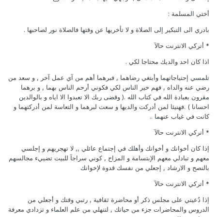
أختي المسلمة :
بادري الى التبكير إلى الصلاة و لا تأخريها عن وقتها فالصلاة نور لصاحبها .
* أتركي الانترنت حالآ
اذا كان احد والديك محتاجا لكي .
تلمسي إحتياجاتهما وأبتغي رضاهما , فبرهما أهم من آي عمل آخر , و سعد من
رضي عنه والداه , فهم خير الناس لكي فكوني أرحم الناس بهما , و برهما
مقرون بعبادة الله في كتاب الله .( وقضى ربك الا تعبدوا الا اياه و بالوالدين
احسانا ) .فهنيئا لمن أدركت والديها و سعت لبرهما و التعاسة لمن أدركتهما و
كانت في غياب عنهما ..
* أتركي الانترنت حالآ
إذا كان أخوانك و أخواتك وأهلك في إجتماع عائلي ,, لا تهجريهم و إجلسي
معهم و تبادلي معهم الإبتسامة و المزاح , كوني سراجآ للبيت تضييء مجالسهم
بالنصح و الارشاد , إجعلي من نفسك قدوة لإخوانك
* أتركي الانترنت حالآ
إذا دُعيتي على مجلس ذكر أو محاضرة ثقافية , رتبي وقتك و أجعلي من
الدروس والمحاضرات جزء من حياتك , لتنهلي من علم العلماء و تزدادي معرفة