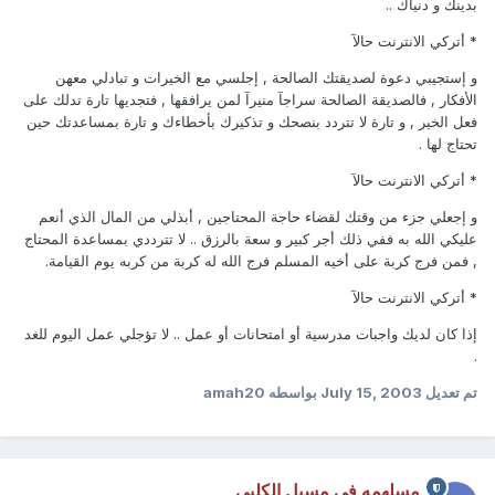
بدينك و دنياك ..
* أتركي الانترنت حالآ
و إستجيبي دعوة لصديقتك الصالحة , إجلسي مع الخيرات و تبادلي معهن
الأفكار , فالصديقة الصالحة سراجآ منيرآ لمن يرافقها , فتجديها تارة تدلك على
فعل الخير , و تارة لا تتردد بنصحك و تذكيرك بأخطاءك و تارة بمساعدتك حين
تحتاج لها .
* أتركي الانترنت حالآ
و إجعلي جزء من وقتك لقضاء حاجة المحتاجين , أبذلي من المال الذي أنعم
عليكي الله به ففي ذلك أجر كبير و سعة بالرزق .. لا تترددي بمساعدة المحتاج
, فمن فرج كربة على أخيه المسلم فرج الله له كربة من كربه يوم القيامة.
* أتركي الانترنت حالآ
إذا كان لديك واجبات مدرسية أو امتحانات أو عمل .. لا تؤجلي عمل اليوم للغد
.
تم تعديل
July 15, 2003
بواسطه amah20
مسلهمه في مسيل الكلبي