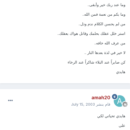
وما عند ربك خير وأبقى..
وما بكم من نعمة فمن الله..
من لم يحسن الكلام ندم وذل..
استر خلل عقلك بحلمك وقاتل هواك بعقلك..
من عرف الله خافه..
لا خير في لذة بعدها النار ..
كن صابراً عند البلاء شاكراً عند الرخاء
هايدي
amah20
قام بنشر
July 15, 2003
هايدي تحياتي لكي
على