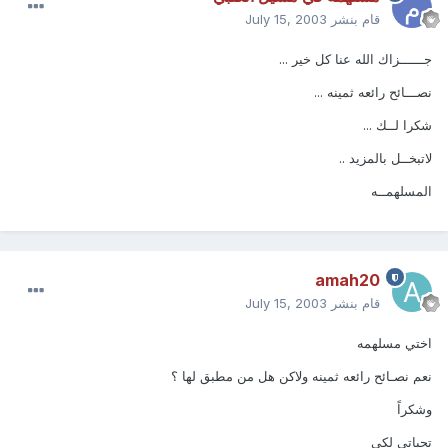
قام بنشر
July 15, 2003
جــــــزاك الله عنا كل خير ...
نصـــائح رائعه ثمينه ...
شكرا لــك ...
لاتبخــل بالمزيد ..
المسلهمــه
amah20
قام بنشر
July 15, 2003
اختي مسلهمه
نعم نصـائح رائعه ثمينه ولاكن هل من مطبق لها ؟
وشكراً
تحياتي لكي