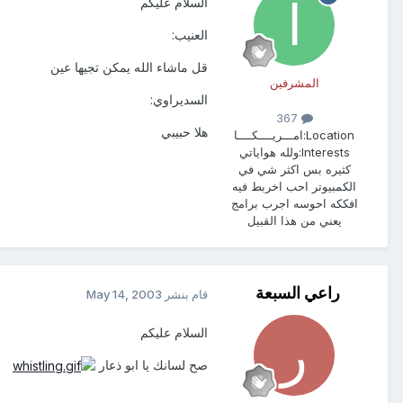
السلام عليكم
العنيب:
قل ماشاء الله يمكن تجيها عين
المشرفين
السديراوي:
367
هلا حبيبي
Location:
امـــريــــكــــا
Interests:
ولله هواياتي
كثيره بس اكثر شي في
الكمبيوتر احب اخربط فيه
افككه احوسه اجرب برامج
يعني من هذا القبيل
راعي السبعة
قام بنشر
May 14, 2003
السلام عليكم
صح لسانك يا ابو ذعار