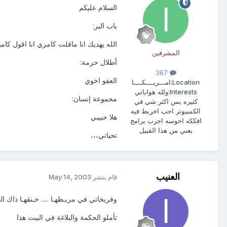
السلام عليكم
باب البر:
الله يهديك انا ماقلت كامري انا اقول كا
المشرفين
أطلال حرمة:
367
العفو اخوي
Location:
امـــريــــكــــا
Interests:
ولله هواياتي
مجموعة إنسان:
كثيره بس اكثر شي في
الكمبيوتر احب اخربط فيه
هلا حبيبي
افككه احوسه اجرب برامج
يعني من هذا القبيل
تحياتي،،،
العنيب
قام بنشر
May 14, 2003
وفريخاتي في مربـظهـا ..... خـنقهـا ذاك ا
تأملو الحكمة والبلاغة في البيت هذا