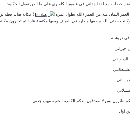
ن حصلت مع احدا جداتي في عصور الكامبري على ما اظن تقول الحكايه:
العمر الثمان مية من العمر (الله يطول عمره
) فكانة هناك قطة تو
 وكانت جدتي الله يرحمها مطارد في الغرف ومعها مكنسة عاد انتم تخبرون م
 في دريشـة
ل جيراني
الديـوانـي
لـشيـطانـي
يــــاني
ـــلاني
كم تتاثرون بس لا تصدقون معكم الكمره الخفيه مهب جدتي
ن اول