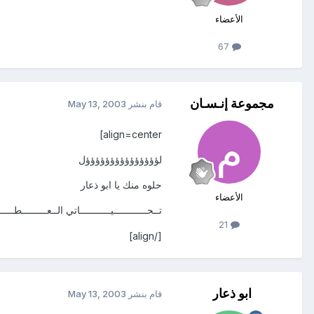
الأعضاء
67
مجموعة إنـسـان
قام بنشر
May 13, 2003
align=center]
لؤؤؤؤؤؤؤؤؤؤؤؤؤؤؤل
حلوه منك يا ابو ذعار
الأعضاء
تــحــــــــــــيـــــــــــاتي الــعـــــــــطــــ
21
[/align]
ابو ذعار
قام بنشر
May 13, 2003