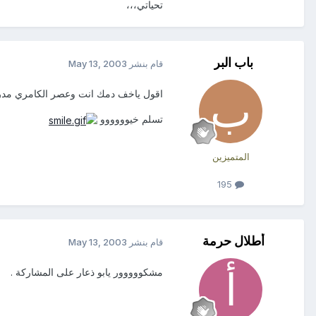
تحياتي،،،
باب البر
قام بنشر
May 13, 2003
اقول ياخف دمك انت وعصر الكامري مدر
تسلم خيوووووو
المتميزين
195
أطلال حرمة
قام بنشر
May 13, 2003
مشكووووور يابو ذعار على المشاركة .