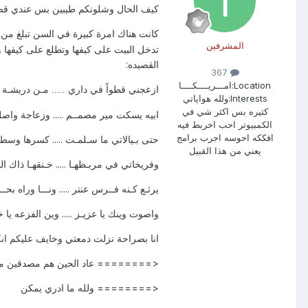
كيف الحال وشلونكم طيبين بس عندي قصت
كانت هناك امرة كبيرة في السن تبلغ من 
المشرفين
تدخل البيت على كيفها وتطلع على كيفها
القصيده:
367
Location:
امـــريــــكــــا
ازعجني قطواً في داري ..... مـن دريشـة
Interests:
ولله هواياتي
كثيره بس اكثر شي في
ابيه يسكت مير مصمــم ..... وزعاجة واص
الكمبيوتر احب اخربط فيه
افككه احوسه اجرب برامج
حتى بـيالاتي ما سـلمـت ..... كسرها وسط 
يعني من هذا القبيل
وفريخاتي في مربـظهـا ..... خـنقهـا ذاك ا
يرثـع كـنه فــرس عنتر ..... ونـــا وراه بحــذ
واصوت وينك يا عزيـز ..... وين الفزعه يا خـ
انا بصراحة نزلت دمعتي وخايف عليكم ان
<======== عاد الحين هم مصدقين م
<======== ولله ما ادري يمكن