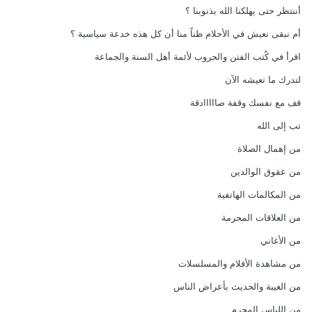
أننتظر حتى يهلكنا الله بذنوبنا ؟
أم نبقى نعيش في الأحلام ظناً منا أن كل هذه خدعة سياسية ؟
اقرأ في كُتب الفتن والحروب لأئمة أهل السنة والجماعة
لتدرك ما تعيشه الآن
قف مع نفسك وقفة صااااادقة
تب إلى الله
من إهمال الصلاة
من عقوق الوالدين
من المكالمات الهاتفية
من العلاقات المحرمة
من الأغاني
من مشاهدة الأفلام والمسلسلات
من الغيبة والحديث بأعراض الناس
من اللباس المحرم