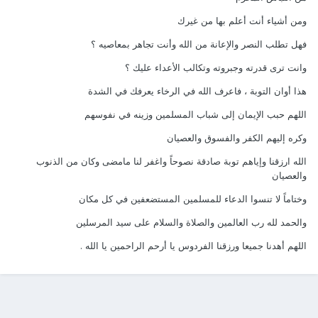
ومن أشياء أنت أعلم بها من غيرك
فهل تطلب النصر والإعانة من الله وأنت تجاهر بمعاصيه ؟
وانت ترى قدرته وجبروته وتكالب الأعداء عليك ؟
هذا أوان التوبة ، فاعرف الله في الرخاء يعرفك في الشدة
اللهم حبب الإيمان إلى شباب المسلمين وزينه في نفوسهم
وكره إليهم الكفر والفسوق والعصيان
الله ارزقنا وإياهم توبة صادقة نصوحاً واغفر لنا مامضى وكان من الذنوب
والعصيان
وختاماً لا تنسوا الدعاء للمسلمين المستضعفين في كل مكان
والحمد لله رب العالمين والصلاة والسلام على سيد المرسلين
اللهم أهدنا جميعا ورزقنا الفردوس يا أرحم الراحمين يا الله .