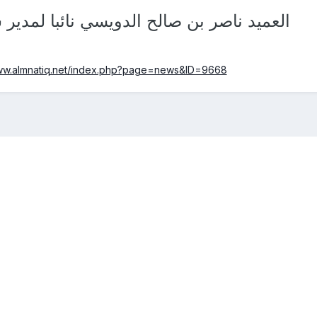
العميد ناصر بن صالح الدويسي نائبا لمدير
www.almnatiq.net/index.php?page=news&ID=9668