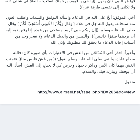
فها هو النبي كان يقول: ((يا حي يا قيوم، برحمتك أستغيث، أصلح لي شأني كله،
ولا تكلني إلى نفسي طرفة عين)).
أخي الموفق: ألحّ على الله في الدعاء، واسأله التوفيق والسداد، واطلب العون
منه سبحانه، يقول الله جل في علاه { وَقَالَ رَبُّكُمْ ادْعُونِي أَسْتَجِبْ لَكُمْ } وقال
صلى الله عليه وسلم: ((إن ربكم حيي كريم، يستحي من عبده إذا رفع يديه إليه
أن يردهما صفرًا خائبتين))، والتمس من والديك الدعاء، ولا تعجز وخذ من
أسباب إجابة الدعاء ما يحقق لك مطلوبك بإذن الله.
وأخيراً: احذر أخي المُمْتَحَن من الغش في الاختبارات بأي صورة كان؛ فالله
مطلع عليك، والنبي صلى الله عليه وسلم يقول: (( من غشّ فليس منا)) فتجنب
الغش مهما كان الأمر، وذاكر باجتهاد وحرص كي لا تحتاج إلى الغش، أسأل الله
أن يوفقك ويبارك فيك، والسلام.
منقول
http://www.alrsael.net/rsael.php?ID=286&do=view