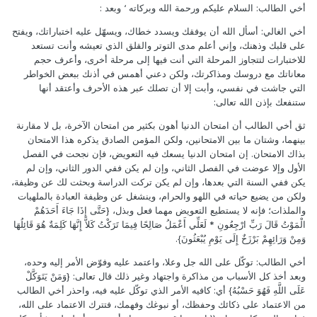
أخي الطالب: السلام عليكم ورحمة الله وبركاته ‘ وبعد :
أخي الغالي: أسأل الله أن يوفقك ويسدد خطاك، ويسهّل عليه اختباراتك، ويفتح
على قلبك وذهنك، وإني أعلم مدى التوتر والقلق الذي تعيشه وأنت تستعد
للاختبارات لتتجاوز المرحلة التي أنت فيها إلى مرحلة أخرى، وأعرف حجم
معاناتك مع دروسك ومذاكرتك، ولكن دعني أهمس في أذنك ببعض الخواطر
التي جاشت في نفسي، وأبت إلا أن تصلك عبر هذه الأحرف وأعتقد أنها
ستنفعك بإذن الله تعالى:
ثق أخي الطالب أن امتحان الدنيا أهون بكثير من امتحان الآخرة، بل لا مقارنة
بينهما، وشتان ما بين الامتحانين، ولكن المؤمن الصادق يذكره هذا الامتحان
بذاك الامتحان. إن امتحان الدنيا يسعك فيه التعويض، فإن نجحت في الفصل
الأول وإلا عوضت في الفصل الثاني، وإن لم يكن ففي الدور الثاني، وإن لم
يكن ففي السنة التي بعدها، وإن لم يكن تركت الدراسة وبحثت لك عن وظيفة،
ولكن من يضيع حياته في اللهو والحرام، وينشغل عن وظيفة العبادة بالملهيات
والملذات؛ فإنه لا يستطيع التعويض مهما فعل وبذل، {حَتَّى إِذَا جَاءَ أَحَدَهُمْ
الْمَوْتُ قَالَ رَبِّ ارْجِعُونِ * لَعَلِّي أَعْمَلُ صَالِحًا فِيمَا تَرَكْتُ كَلاَّ إِنَّهَا كَلِمَةٌ هُوَ قَائِلُهَا
وَمِنْ وَرَائِهِمْ بَرْزَخٌ إِلَى يَوْمِ يُبْعَثُونَ}.
أخي الطالب: توكّل على الله جل وعلا، واعتمد عليه وفوّض الأمر إليه وحده،
وبعد أخذ كل الأسباب من مذاكرة واجتهاد وغير ذلك قال تعالى: {وَمَنْ يَتَوَكَّلْ
عَلَى اللَّهِ فَهُوَ حَسْبُهُ} أي: كافيه الأمر الذي توكّل عليه فيه، واحذر أخي الطالب
من الاعتماد على ذكائك وحفظك، أو نبوغك وفهمك، فتترك الاعتماد على الله،