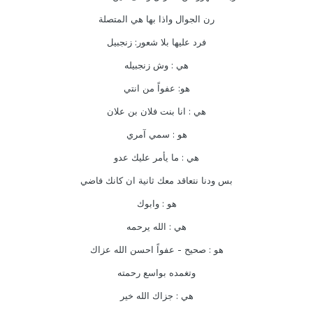
رن الجوال واذا بها هي المتصلة
فرد عليها بلا شعور: زنجبيل
هي : وش زنجبيله
هو: عفواً من انتي
هي : انا بنت فلان بن علان
هو : سمي آمري
هي : ما يأمر عليك عدو
بس ودنا نتعاقد معك ثانية ان كانك فاضي
هو : وابوك
هي : الله يرحمه
هو : صحيح - عفواً احسن الله عزاك
وتغمده بواسع رحمته
هي : جزاك الله خير