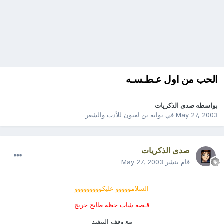
الحب من اول عـطـسـه
بواسطه
صدى الذكريات
May 27, 2003
في
بوابة بن لعبون للأدب والشعر
صدى الذكريات
قام بنشر
May 27, 2003
السلامووووو عليكووووووووو
قـصه شاب حظه طايح خريج
مع وقف التنفيذ