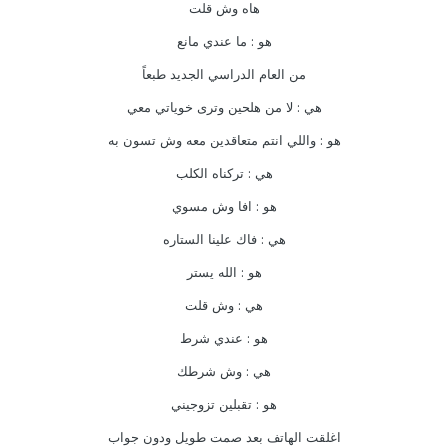
هاه وش قلت
هو : ما عندي مانع
من العام الدراسي الجديد طبعاً
هي : لا من هلحين وترى خوياتي معي
هو : واللي انتم متعاقدين معه وش تسون به
هي : تركناه الكلب
هو : افا وش مسوي
هي : فاك علينا الستاره
هو : الله يستر
هي : وش قلت
هو : عندي شرط
هي : وش شرطك
هو : تقبلين تزوجيني
اغلقت الهاتف بعد صمت طويل ودون جواب