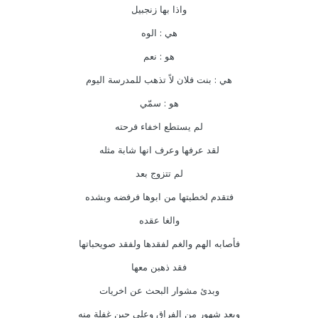
واذا بها زنجبيل
هي : الوه
هو : نعم
هي : بنت فلان لاً تذهب للمدرسة اليوم
هو : سمّي
لم يستطع اخفاء فرحته
لقد عرفها وعرف انها شابة مثله
لم تتزوج بعد
فتقدم لخطبتها من ابوها فرفضه وبشده
والغا عقده
فأصابه الهم والغم لفقدها ولفقد صويحباتها
فقد ذهبن معها
وبدئ مشوار البحث عن اخريات
وبعد شهور من الفراق وعلى حين غفلة منه