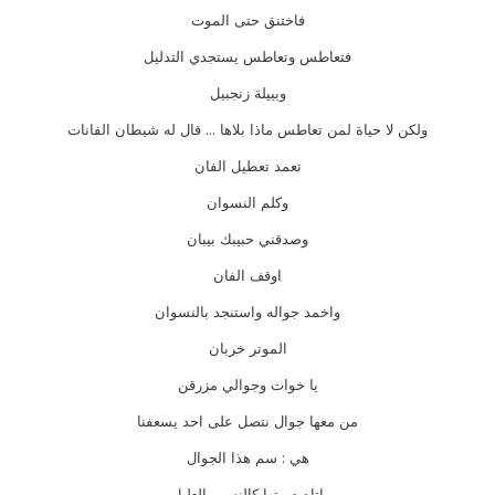
فاختنق حتى الموت
فتعاطس وتعاطس يستجدي التدليل
وبييلة زنجبيل
ولكن لا حياة لمن تعاطس ماذا بلاها ... قال له شيطان الفانات
تعمد تعطيل الفان
وكلم النسوان
وصدقني حبيبك بيبان
اوقف الفان
واخمد جواله واستنجد بالنسوان
الموتر خربان
يا خوات وجوالي مزرقن
من معها جوال نتصل على احد يسعفنا
هي : سم هذا الجوال
اتاه صوتها كالنسيم العليل