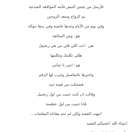
فأرسل من يجس النبض فأتته الموافقه المبدئية
تم الزواج وسعد الزوجين
وفي يوم من الأيام وجدها غاضبة وفي يدها جواله
هو : وش السالفة
هي : انت اللي قلي من هي زنجبيل
هللي تكلمك وتكلمها
هو : انتي يا حياتي
واخبرها بالتفاصيل وجرب لها الرقم
فضحكت من قصة حبه
وقالت ان كنت حبيت من اول زنجبيل
فانا حبيت من اول عطسة
انتهت القصة ولكن لم تنتهِ معاناة المعلمات ...
انشاء الله اعجبتكم القصه