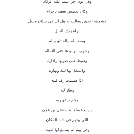
وفي يوم آخر اشتد عليه الزكام
وكان يعطس بعنف ياحرام
فشمتته احدهن وقالت له هل لك في بييلة زنجبيل
تراهُ زينٌ بالحيل
ومدت له بيالة تلو بيالة
وشرب من يدها حتى الثمالة
وضبط على صوتها راداره
وانشغل بها ليله ونهاره
اذا همست رف قلبه
وطار لبه
وقام يدعو ربه
يارب عساها بنت فلان بن علان
اللي بيتهم في ذاك المكان
وفي يوم لم يسمع لها صوت