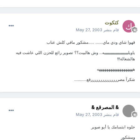
كتكوت
قام بنشر
May 27, 2003
قهوا شاي ودي ماي........ ......مشكور مافي كلش عتاب
ياويليييييييييييييييييييه... وش هالبيت؟؟ تصوير رائع للحزن اللي عاشت فيه
هالشغالة!!!
هههههههههههههههههههه
شكرآ مصرررررررررررررررقع.............
& المصرقع &
قام بنشر
May 27, 2003
حلوه ابتسامك يا أبو صوير
ومشكور