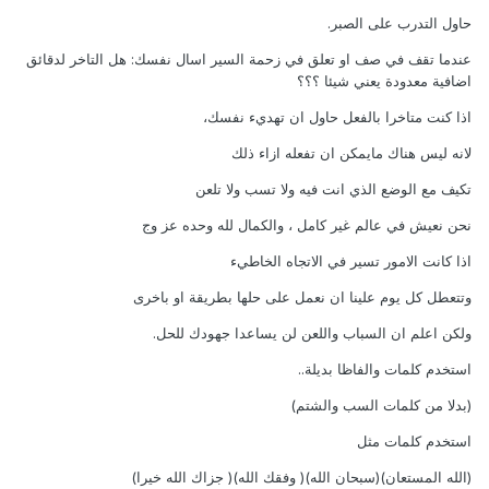
حاول التدرب على الصبر.
عندما تقف في صف او تعلق في زحمة السير اسال نفسك: هل التاخر لدقائق
اضافية معدودة يعني شيئا ؟؟؟
اذا كنت متاخرا بالفعل حاول ان تهديء نفسك،
لانه ليس هناك مايمكن ان تفعله ازاء ذلك
تكيف مع الوضع الذي انت فيه ولا تسب ولا تلعن
نحن نعيش في عالم غير كامل ، والكمال لله وحده عز وج
اذا كانت الامور تسير في الاتجاه الخاطيء
وتتعطل كل يوم علينا ان نعمل على حلها بطريقة او باخرى
ولكن اعلم ان السباب واللعن لن يساعدا جهودك للحل.
استخدم كلمات والفاظا بديلة..
(بدلا من كلمات السب والشتم)
استخدم كلمات مثل
(الله المستعان)(سبحان الله)( وفقك الله)( جزاك الله خيرا)