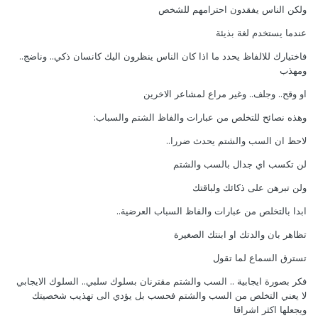
ولكن الناس يفقدون احترامهم للشخص
عندما يستخدم لغة بذيئة
فاختيارك للالفاظ يحدد ما اذا كان الناس ينظرون اليك كانسان ذكي.. وناضج..
ومهذب
او وقح.. وجلف.. وغير مراع لمشاعر الاخرين
وهذه نصائح للتخلص من عبارات والفاظ الشتم والسباب:
لاحظ ان السب والشتم يحدث ضررا..
لن تكسب اي جدال بالسب والشتم
ولن تبرهن على ذكائك ولباقتك
ابدا بالتخلص من عبارات والفاظ السباب العرضية..
تظاهر بان والدتك او ابنتك الصغيرة
تسترق السماع لما تقول
فكر بصورة ايجابية .. السب والشتم مقترنان بسلوك سلبي.. السلوك الايجابي
لا يعني التخلص من السب والشتم فحسب بل يؤدي الى تهذيب شخصيتك
ويجعلها اكثر اشراقا