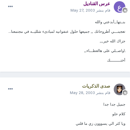
عرس القناديل
قام بنشر
May 27, 2003
بنــتها,,أبدعتي والله
تعجبنـــي أطروحاتك ,, جميعها حلول عنفوانيه لمبادىء شلليــه في مجتمعنا...
جزاك الله خير,,,
\واصــلي على هالعطـــاء,,
أختـــــــــك
صدى الذكريات
قام بنشر
May 28, 2003
جميل جدا جدا
كلام حلو
ويا كثر الي يسووون زي ما قلتي