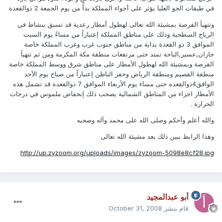
في طبقات الجو العليا يؤثر على أجواء المملكة بدأً من يوم الجمعة 2 ذوالقعدة
وتتهيأ الفرصة بمشيئة الله تعالى لهطول أمطار رعدية قد تسبق بنشاط في
الرياح السطحية وذلك على مناطق المملكة إعتباراً من مساءً يوم السبت
الموافق 3 ذو القعدة بداية من مناطق جنوب غرب وغرب المملكة خاصة
جازان,عسير,الباحة تمتد حتى مرتفعات منطقة مكة المكرمة ومن ثم تتهيأ
الفرصة وبمشيئة الله لهطول الأمطار على مناطق شرق ووسط المملكة خاصة
منطقة القصيم ومنطقة الرياض وحفر الباطن إعتباراً من صباح يوم الأحد
الوافق4ذوالقعده حتى مساء يوم الأربعاء الموافق 7 ذوالقعدة قد تشمل هذه
الأمطار اجزاء من المناطق الشمالية يصحب ذلك إنخفاض ملموس في درجات
الحرارة .
والله أعلم وأحكم وصلى الله على محمد وآله وصحبه
وهذا الرابط يبين ذلك بعد مشيئة الله تعالى
http://up.zyzoom.org/uploads/images/zyzoom-5098e8cf28.jpg
أبو عبدالمجيد
قام بنشر
October 31, 2008