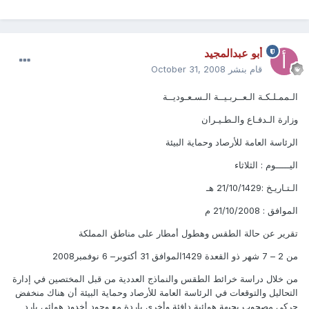
أبو عبدالمجيد
قام بنشر
October 31, 2008
الـممـلـكـة الـعــربـيــة الـسـعـوديــة
وزارة الـدفـاع والـطـيـران
الرئاسة العامة للأرصاد وحماية البيئة
اليـــــوم : الثلاثاء
الـتـاريـخ :21/10/1429 هـ
الموافق : 21/10/2008 م
تقرير عن حالة الطقس وهطول أمطار على مناطق المملكة
من 2 – 7 شهر ذو القعدة 1429الموافق 31 أكتوبر– 6 نوفمبر2008
من خلال دراسة خرائط الطقس والنماذج العددية من قبل المختصين في إدارة
التحاليل والتوقعات في الرئاسة العامة للأرصاد وحماية البيئة أن هناك منخفض
حركي مصحوب بجبهة هوائية دافئة وأخرى باردة مع وجود أخدود هوائي بارد