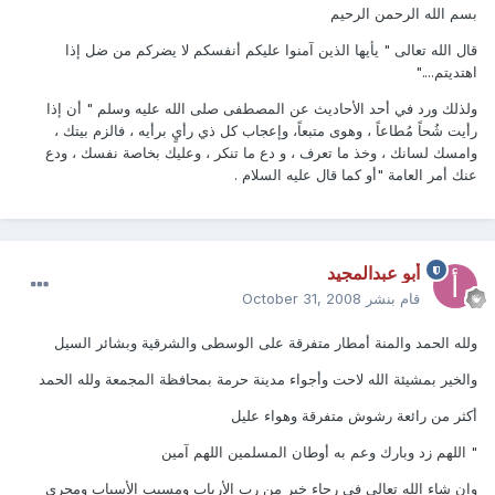
بسم الله الرحمن الرحيم
قال الله تعالى " يأيها الذين آمنوا عليكم أنفسكم لا يضركم من ضل إذا
اهتديتم...."
ولذلك ورد في أحد الأحاديث عن المصطفى صلى الله عليه وسلم " أن إذا
رأيت شُحاً مُطاعاً ، وهوى متبعاً، وإعجاب كل ذي رأيٍ برأيه ، فالزم بيتك ،
وامسك لسانك ، وخذ ما تعرف ، و دع ما تنكر ، وعليك بخاصة نفسك ، ودع
عنك أمر العامة "أو كما قال عليه السلام .
أبو عبدالمجيد
قام بنشر
October 31, 2008
ولله الحمد والمنة أمطار متفرقة على الوسطى والشرقية وبشائر السيل
والخير بمشيئة الله لاحت وأجواء مدينة حرمة بمحافظة المجمعة ولله الحمد
أكثر من رائعة رشوش متفرقة وهواء عليل
" اللهم زد وبارك وعم به أوطان المسلمين اللهم آمين
وان شاء الله تعالى في رجاء خير من رب الأرباب ومسبب الأسباب ومجري