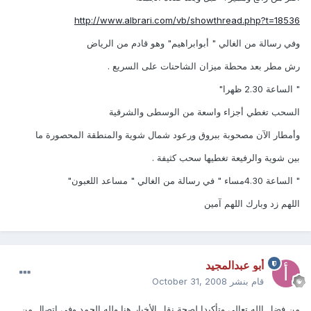
http://www.albrari.com/vb/showthread.php?t=18536
وفي رسالة من الغالي " أبوابراهيم" وهو قادم من الرياض
رش مطر بعد محطة ميزان الشاحنات على السريع .
" الساعة 2.30 ظهرا"
السحب تغطي أجزاء واسعة من الوسطى والشرقية
وأمطار الآن مصحوبة ببروق ورعود شمال شوية والمنطقة المحصورة ما
بين شوية والرفيعة تغطيها سحب كثيفة .
" الساعة 4.30مساء " في رسالة من الغالي " مساعد اللعبون"
اللهم زد وبارك اللهم آمين
أبو عبدالمجيد
قام بنشر
October 31, 2008
من فضل الله تعالى وتأكيدا لصحة نقل الأخبار هنا ولله الحمد وفي اتصال من