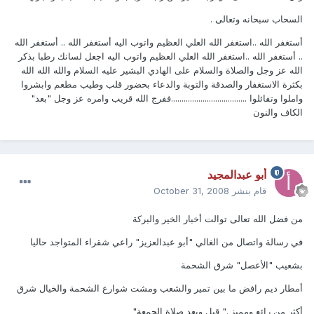
السحاب سبحانه وتعالى .
أستغفر الله ..استغفر الله العلي العظيم واتوب اليه أستغفر الله .. أستغفر الله
.. أستغفر الله ..استغفر الله العلي العظيم واتوب اليه اجعل لسانك رطبا بذكر
الله عز وجل والصلاة والسلام على الهادي البشير عليه السلام والله الله الله
بكثرة الاستغفار والصدقة والتوبة والدعاء بحضور قلب وطيب مطعم وابشروا
واملوا وتفائلوا ....................................ففرج الله قريب وامره عز وجل "بعد"
الكاف والنون
أبو عبدالمجيد
قام بنشر
October 31, 2008
من فضل الله تعالى توالت أخبار الخير والبركة
في رسالة واتصال من الغالي "أبو عبدالعزيز" راعي شقراء المتواجد حاليا
بشعيب "الأعصل" شرق الشحمة
أمطار ديم رافض ما بين تمير والشعب ومشت شوارع الشحمة والخيال شرق
أكثر من رائع ومميز ." قبل وبعد صلاة الجمعة"