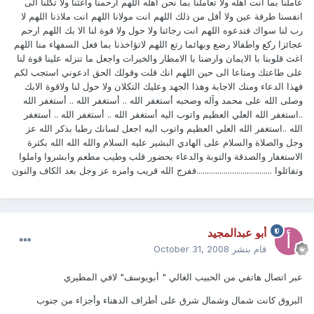
عاملنا بما انت اهله ولا تعاملنا بما نحن اهله اللهم ارحمنا واغثنا ولا تكلنا الى
انفسنا طرفة عين ولا أقل من ذلك اللهم انت مولانا اللهم انت ملاذنا اللهم لا
رب لنا سواك فندعوه اللهم انت رجائنا ولا حول ولا قوة لنا الا بك اللهم ارحم
عجائزا ركع واطفالا رضع وبهائما رتع اللهم لاتؤاخذنا بما فعل السفهاء منا اللهم
اغث قلوبنا با الايمان وارضنا با الامطار والخيرات واجعل ما تنزله علينا قوة لنا
على طاعتك ومتاعا الى حين اللهم انك قلت وقولك الحق ادعوني استجب لكم
فهذا الدعاء ومنك الاجابة وهذا الجهد وعليك التكلان ولا حول لنا ولاقوة الابك
وصلى الله على محمد وآله وصحبه أستغفر الله .. أستغفر الله .. أستغفر الله
..استغفر الله العلي العظيم واتوب اليه أستغفر الله .. أستغفر الله .. أستغفر
الله ..استغفر الله العلي العظيم واتوب اليه اجعل لسانك رطبا بذكر الله عز
وجل والصلاة والسلام على الهادي البشير عليه السلام والله الله الله بكثرة
الاستغفار والصدقة والتوبة والدعاء بحضور قلب وطيب مطعم وابشروا واملوا
وتفائلوا ....................................ففرج الله قريب وامره عز وجل بعد الكاف والنون
أبو عبدالمجيد
قام بنشر
October 31, 2008
عبر اتصال هاتفي من الحبيب الغالي " أبويوسف" لافي المطيري
البروق كانت شمال وشمال شرق على أطراف الدهناء وأجزاء من جنوب