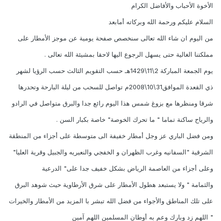
الأخوة الأحباب والأفاضل الكرام
السلام عليكم ورحمة الله وبركاته أمابعد
من اليوم ان شاء الله تعالى سنخصص صفحة يومية عن موجز الأمطار على
مملكتنا الغالية حتى يسهل الرجوع اليها لاحقا بمشيئة الله تعالى .
يوم الجمعة المباركة 2\11\1429هـ حسب التقويم الثالث حسب الرؤيا لشهر
ذي القعدة الموافق31\10\2008م تواصل للسحب من ليلة البارحة وتحدرها
شرقا ومنظرها مع بزوغ شمس هذا اليوم رائع جدا والبرق متواصل في الرادو
والرياح ساكنة تماما " ما تحرك الخوصة" خاصة بكبار السن .
ومن فضل الباري عز وجل أمطار خفيفة الى متوسطة على أجزاء من المنطقة
الشرقية "السفانيه وغرب الظهران و الخفجي والنعيريه والجبيل وقرية العليا"
وعلى أجزاء من العاصمة الرياض بشكل خفيف جدا على" الدرعية
والثمامة " ولا يستبعد هطول الأمطار على شرق الأرطاوية حيث شوهد البرق
على تلك المناطق والأجواء من فضل الله تبشر با المزيد من الأمطار والخيرات
" اللهم زد وبارك وعم به أوطان المسلمين اللهم آمين