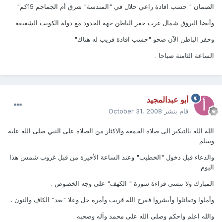
الصمان " حسب افادة راعي حلال في "المندسة" شرق أم الجماجم 15كم"
وأيضا البروق شمال غرب حفر الباطن جهة الحدود مع دولة الكويت الشقيقة
وحفر الباطن الآن صحو "حسب افادة قريب له هناك"
الساعة الثامنة صباحا .
أبو عبدالمجيد
قام بنشر
October 31, 2008
الله الله بالتبكير الى صلاة الجمعة والاكثار من الصلاة على النبي صلى الله عليه
وسلم
والدعاء قبل دخول "الخطيب" وعند الساعة الأخيرة من قبل غروب شمس هذا
اليوم
المبارك ولا ننسى قراءة سورة " الكهف" على وجه الخصوص .
وأملوا وتفائلوا وأبشروا ففرج الله قريب وأمره جل وعلا "بعد" الكاف والنون .
والله اعلم واحكم وصلى الله على محمد وآله وصحبه .