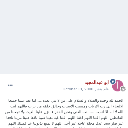
أبو عبدالمجيد
قام بنشر
October 31, 2008
الحمد لله وحده والصلاة والسلام على من لا نبي بعده ..... اما بعد علينا جميعا
الالتجاء الى رب الارباب ومسبب الاسباب وخالق خلقه من تراب فاللهم انت
الله لا اله الا انت...........انت الغني ونحن الفقراء انزل علينا الغيث ولا تجعلنا من
القانطين اللهم اغثنا اللهم اغثنا اللهم اغثنا غيثامغيثا صيبا نافعا هنيئا مريئا نافعا
غير ضار سحا غدقا مجللا عاجلا غير آجل اللهم لا تمنع بذنوبنا عنا فضلك اللهم