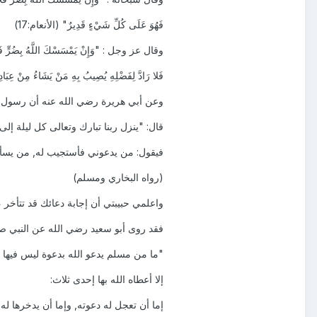
فَهُوَ عَلَى كُلِّ شَيْءٍ قَدِيرٌ" (الأنعام:17)
وقال عز وجل : "وَإِنْ يَمْسَسْكَ اللَّهُ بِضُرٍّ فَلا كَا
فَلا رَادَّ لِفَضْلِهِ يُصِيبُ بِهِ مَنْ يَشَاءُ مِنْ عِبَادِ
وعن أبي هريرة رضي الله عنه أن رسول ا
قال: "ينزل ربنا تبارك وتعالى كل ليلة إلى 
فيقول: من يدعوني فأستجيب له, من يسأل
(رواه البخاري ومسلم)
واعلمي حبيبتي أن إجابة دعائك قد تتأخر ،
فقد روى أبو سعيد رضي الله عن النبي صل
"ما من مسلم يدعو الله بدعوة ليس فيها إ
إلا أعطاه الله بها إحدى ثلاث:
إما أن تعجل له دعوته, وإما أن يدخرها ل