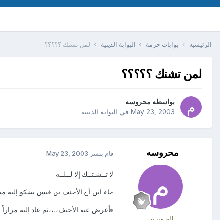
الرئيسيه
بوابات حرمة
البوابة الدينية
لمن تشتك ؟؟؟؟؟
لمن تشتك ؟؟؟؟؟
بواسطه
محروسه
May 23, 2003
في
البوابة الدينية
محروسه
قام بنشر
May 23, 2003
لا تــشـتــك إلا لــلــه
جاء ابن أخ الأحنف بن قيس يشكو إليه مش
فأعرض عنه الأحنف،،،،ثم عاد إليه مراراً 
المتميزين