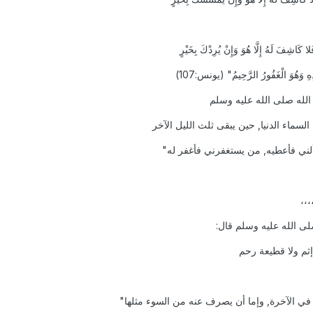
شِفَ لَهُ إِلَّا هُوَ وَإِنْ يُرِدْكَ بِخَيْرٍ
هِ وَهُوَ الْغَفُورُ الرَّحِيمُ" (يونس:107)
لله صلى الله عليه وسلم
السماء الدنيا, حين يبقى ثلث الليل الآخر
ني فأعطيه, من يستغفرني فأغفر له"
،،،
ى الله عليه وسلم قال:
ثم ولا قطيعة رحم
ه في الآخرة, وإما أن يصرف عنه من السوء مثلها"