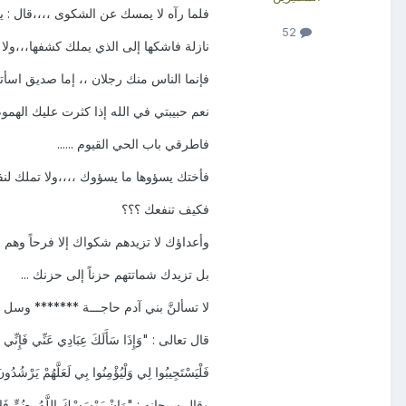
فلما رآه لا يمسك عن الشكوى ،،،،قال : يا
52
نازلة فاشكها إلى الذي يملك كشفها،،،ولا 
فإنما الناس منك رجلان ،، إما صديق اسأته
نعم حبيبتي في الله إذا كثرت عليك الهم
فاطرقي باب الحي القيوم ......
فأختك يسؤوها ما يسؤوك ،،،،ولا تملك لنفسه
فكيف تنفعك ؟؟؟
وأعداؤك لا تزيدهم شكواك إلا فرحاً وهم م
بل تزيدك شماتتهم حزناً إلى حزنك ...
لا تسألنَّ بني آدم حاجـــة ******* وسل ا
قال تعالى : "وَإِذَا سَأَلَكَ عِبَادِي عَنِّي فَإِنِّي قَر
فَلْيَسْتَجِيبُوا لِي وَلْيُؤْمِنُوا بِي لَعَلَّهُمْ يَرْشُدُون
وقال سبحانه : "وَإِنْ يَمْسَسْكَ اللَّهُ بِضُرٍّ فَلا كَ