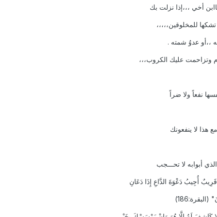
ابن أخي ،،،إذا نزلت بك
تشكها للمخلوقين،،،،،
 ،،أو عدوُ شمته .
وم وتزاحمت عليك الكروب،،،
ا نفعاً ولا ضراً
ع هذا لا ينفعونك
لذي أبوابه لا تحـــجب
ِيبٌ أُجِيبُ دَعْوَةَ الدَّاعِ إِذَا دَعَانِ
َ" (البقرة:186)
اشِفَ لَهُ إِلَّا هُوَ وَإِنْ يَمْسَسْكَ بِخَيْرٍ