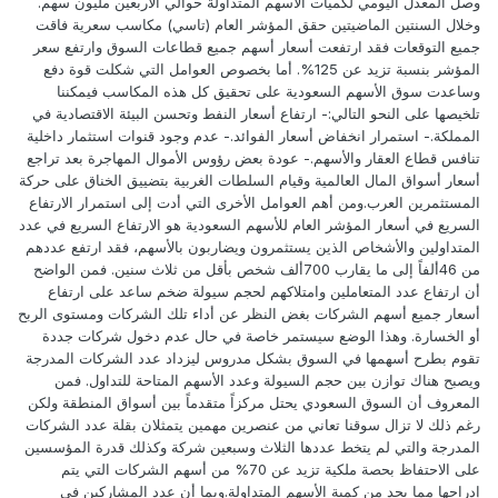
وصل المعدل اليومي لكميات الأسهم المتداولة حوالي الأربعين مليون سهم.
وخلال السنتين الماضيتين حقق المؤشر العام (تاسي) مكاسب سعرية فاقت
جميع التوقعات فقد ارتفعت أسعار أسهم جميع قطاعات السوق وارتفع سعر
المؤشر بنسبة تزيد عن 125%. أما بخصوص العوامل التي شكلت قوة دفع
وساعدت سوق الأسهم السعودية على تحقيق كل هذه المكاسب فيمكننا
تلخيصها على النحو التالي:- ارتفاع أسعار النفط وتحسن البيئة الاقتصادية في
المملكة.- استمرار انخفاض أسعار الفوائد.- عدم وجود قنوات استثمار داخلية
تنافس قطاع العقار والأسهم.- عودة بعض رؤوس الأموال المهاجرة بعد تراجع
أسعار أسواق المال العالمية وقيام السلطات الغربية بتضييق الخناق على حركة
المستثمرين العرب.ومن أهم العوامل الأخرى التي أدت إلى استمرار الارتفاع
السريع في أسعار المؤشر العام للأسهم السعودية هو الارتفاع السريع في عدد
المتداولين والأشخاص الذين يستثمرون ويضاربون بالأسهم، فقد ارتفع عددهم
من 46ألفاً إلى ما يقارب 700ألف شخص بأقل من ثلاث سنين. فمن الواضح
أن ارتفاع عدد المتعاملين وامتلاكهم لحجم سيولة ضخم ساعد على ارتفاع
أسعار جميع أسهم الشركات بغض النظر عن أداء تلك الشركات ومستوى الربح
أو الخسارة. وهذا الوضع سيستمر خاصة في حال عدم دخول شركات جددة
تقوم بطرح أسهمها في السوق بشكل مدروس ليزداد عدد الشركات المدرجة
ويصبح هناك توازن بين حجم السيولة وعدد الأسهم المتاحة للتداول. فمن
المعروف أن السوق السعودي يحتل مركزاً متقدماً بين أسواق المنطقة ولكن
رغم ذلك لا تزال سوقنا تعاني من عنصرين مهمين يتمثلان بقلة عدد الشركات
المدرجة والتي لم يتخط عددها الثلاث وسبعين شركة وكذلك قدرة المؤسسين
على الاحتفاظ بحصة ملكية تزيد عن 70% من أسهم الشركات التي يتم
إدراجها مما يحد من كمية الأسهم المتداولة.وبما أن عدد المشاركين في