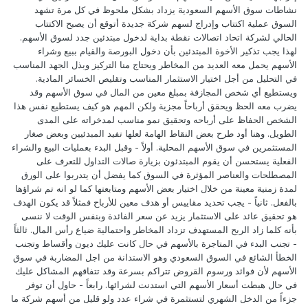
نشاطات سوق الأسهم السعودية يزداد بشكل ملحوظ في كل مرة تشهد
السوق عملية اكتتاب وإدراج لسهم شركة جديدة أتوقع أن يصبح الاكتتاب
الحالي لشركة اتحاد اتصالات نقطة بداية لدخول مبتدئين جدد لسوق الأسهم.
لهذا يجب تذكير الأخوة المبتدئين بأن دخول البورصة والقيام ببيع وشراء
الأسهم يحمل معه العديد من المخاطر ويحتاج منا التركيز وبذل الجهد المناسب
في التحليل من أجل اختيار الاستثمار المناسب وتقليص الخسائر المادية.
ويستطيع أي شخص المجازفة بمبلغ معين من المال في سوق الأسهم وقد
يضرب معه الحظ ويحقق أرباحاً مجزية ولكن المهم هو كيف يستطيع نفس هذا
الشخص الحفاظ على أرباحه وتحقيق نمو مناسب لمدخراته على المدى
الطويل. وهنا أود طرح بعض النقاط الهامة لعلها تفيد المبدئيين وبعض صغار
المستثمرين في سوق الأسهم المحلية. أولاً - وقبل البدء بعمليات البيع والشراء
الفعلية يستحسن أن يقوم المبتدئون بزيارة صالات التداول للتعرف على
المصطلحات والعناصر المؤثرة في السوق كما يفضل أن يتدربوا على الورق
لمدة زمنية معينة من خلال اختيار بعض الأسهم ومتابعتها كما لو انه تم شراؤها
بالفعل. ثانياً - يجب تحديد مقاييس أو هدف معين للأرباح فمثلاً قد يكون الهدف
هو تحقيق عائد على الاستثمار يزيد عن سعر الفائدة وبنفس الوقت لا ننسى
بأنه كلما زاد الربح المستهدف تزداد المخاطر واحتمالية ضياع رأس المال. ثالثاً
- تجنب البدء في المتاجرة بالأسهم في حال كانت عليك ديون وأقساط وتجنب
الخطأ الشائع في السوق السعودي وهو الاستدانة من اجل المضاربة في سوق
الأسهم لأن فوائد ورسوم القروض تتراكم بسرعة وقد تتفاقهم المشاكل عليك
في حال هبطت أسعار الأسهم التي استدنت لشرائها. رابعاً - حاول أن توفر
جزءاً من الدخل الشهري لتستثمرة في شراء عدد ولو قليل من أسهم شركة ما