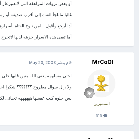
أو بعض نزوات المراهقه التي لاتعتبرعار أ
غالبا ماتلجأ الفتاة إلى أقرب صديقه أو زم
أذا أرجع وأقول .. لمن تبوح الفتاة بأسراره
أما تبقى هذه الاسرار خزينه لديها لاتخرج 
MrCoOl
قام بنشر
May 23, 2003
اختى مسلهمه يعنى الله يعين قلبها على ب
ولا زال سوال مطروح ؟؟؟؟؟؟؟ شكرا اخ
بس حلوه كبت عفشها ههههههه تحياتى لكى اخوك
المتميزين
515