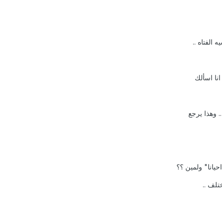
 الفتاه ..
انا اسألك
 وهذا يرجع
يانا" ولمين ؟؟
تلف ..