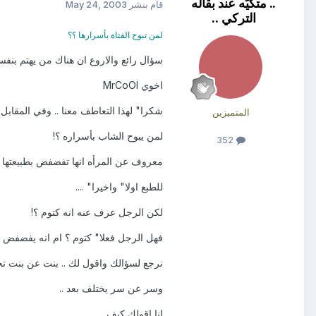
.. متكيّه عند بقاله
قام بنشر
May 24, 2003
التركي ..
لمن تبوح الفتاة بأسرارها ؟؟
سؤال رائع والاروع ان هناك من يهتم بنفسيه
اخوي MrCoOl
شكرا" لهذا التعاطف معنا .. وفي المقابل 
المتميزين
لمن يبوح الشاب بأسراره ؟!
352
معروف عن المرأه انها تفضفض بطبيعتها ..
للطبع اولا" واخيرا" ....
لكن الرجل عرف عنه انه كتوم ؟!
فهل الرجل فعلا" كتوم ؟ ام انه يفضفض اح
نرجع لسؤالك واقول لك .. بنت عن بنت تخ
وسر عن سر يختلف بعد ..
انا اقولك كيف ..