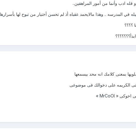
و قله ادب وأنما من أمور المراهقين..
يله في المدرسه .. وهذا مالايحمد عقباه أذ لم تحسن أختيار من تبوح لها بأسرارها .
ا ؟؟؟؟
ابدأ؟؟؟؟؟؟؟
لويها بمعنى كلامك انه محد بيسمعها
تى الكريمه على دخوالك فى موضوعى
ى « MrCoOl »