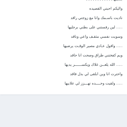
واليكم احبتي القصيده
ناديت باسـمك وانا مع زوجتي راقد
…… لين رفستني على بطني برجليها
وسويت نفسي مثقـف واعي وناقد
…… واقول عـادي مصير الوقـت يرضيها
ويم كفختني طراق وصحت انا حاقد
…… الله يلعــن غلاك ويكســــــر يديها
واحترت انا وين ابلقى لي بدل فاقد
…… ولقيت وحــــده تهـــزز لي علابيها