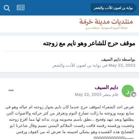
بوابة بن لعبون للأدب والشعر
موقف حرج للشاعر وهو نايم مع زوجته
بواسطه
دايم السيف
May 22, 2003
في
بوابة بن لعبون للأدب والشعر
دايم السيف
قام بنشر
May 22, 2003
تعرض احد الشعراء لموقف حرج عندما كان نايم بجوار زوجته ام عياله وهو في
سابع نومه وزوجته ما زالت تصارع النوم وتفزفز من كثر حركته والاصوات التي
يطلقها وبعد تنهد وفحيح ...نطق بأسم محبوبته وردد ندائه لها مما افزع زوجته
وغضبت ورفسته رفسه فاقت رفست الملاكم اليمني نسيم وقال شاعرنا ابو
الفضايح هذه القصيده وهو يشكي لحبيبته ما تعرض له من كفوف ورفس
بسببها000000000000