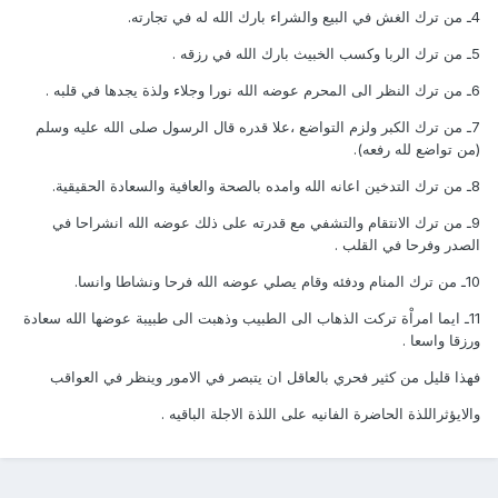
4ـ من ترك الغش في البيع والشراء بارك الله له في تجارته.
5ـ من ترك الربا وكسب الخبيث بارك الله في رزقه .
6ـ من ترك النظر الى المحرم عوضه الله نورا وجلاء ولذة يجدها في قلبه .
7ـ من ترك الكبر ولزم التواضع ،علا قدره قال الرسول صلى الله عليه وسلم
(من تواضع لله رفعه).
8ـ من ترك التدخين اعانه الله وامده بالصحة والعافية والسعادة الحقيقية.
9ـ من ترك الانتقام والتشفي مع قدرته على ذلك عوضه الله انشراحا في
الصدر وفرحا في القلب .
10ـ من ترك المنام ودفئه وقام يصلي عوضه الله فرحا ونشاطا وانسا.
11ـ ايما امراْة تركت الذهاب الى الطبيب وذهبت الى طبيبة عوضها الله سعادة
ورزقا واسعا .
فهذا قليل من كثير فحري بالعاقل ان يتبصر في الامور وينظر في العواقب
والايؤثراللذة الحاضرة الفانيه على اللذة الاجلة الباقيه .