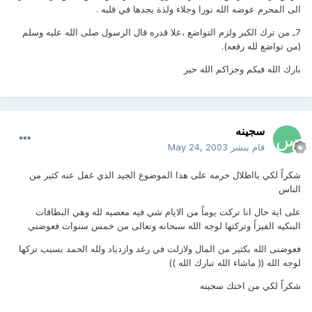
الى المحرم عوضه الله نورا وجلاء ولذة يجدها في قلبه .
7ـ من ترك الكبر ولزم التواضع ،علا قدره قال الرسول صلى الله عليه وسلم
(من تواضع لله رفعه).
بارك الله فيكم وجزاكم الله حير
سجينه
قام بنشر
May 24, 2003
شكراً لكي يااطلال حرمه على هذا الموضوع الجيد الذي غفل عنه كثير من
الناس
على اية حال انا تركت يوماً من الايام شي فيه معصيه لله وهي البطاقات
البنكيه الفيزاً وتركتها لوجه الله سبحانه وتعالى من خمس سنوات فعوضني
فعوضنى الله بكثير من المال ولازلت في رغد وازدياد ولله الحمد بسبب تركها
لوجه الله (( ماشاء الله تبارك الله ))
شكراً لكي من اختك سجينه