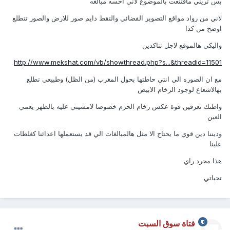
بس تريني ماقتنعت بالموضوع لاني احسه مبالغه
لاني من رواد مواقع التصوير الفضائي والتقط دايم صور للارض والصور تتطلع
اوضح من كذا
واليكي هالموقع لاجل تتاكدين
http://www.mekshat.com/vb/showthread.php?s...&threadid=11501
مع ان الصوره الي انتي حاطتها بحول المغرب (من الظل) وطبيعي تطلع
بهالاشعاع لوجود الرخام الابيض
واظنك تعرفين قوة عكس رخام الحرم خصوصا لامشيتي عليه بالظهر يعمي
العين
وديننا دين قوي ما يحتاج الا مثل هالمبالغات الي قد يستعملها اعدائنا كغلطات
علينا
هذا مجرد راي
تحياتي
فتاة سوق السبت