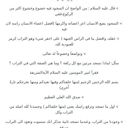
> قال عليه السلام : من الواضح ان السجود فيه خضوع وخشوع اكثر من
الركوع،ففي
> السجود يضع الانسان اعز اعضائه واكرمها (افضل اعضاء الانسان راسه لان
فيه
> عقله، وافضل ما في الراس الجبهة ) على احقر شيء وهو التراب كرمز
للعبودية لله،
> وتواضعاَ وخضوعاً له تعالى.
سأل: لماذا نسجد مرتين مع كل ركعة ؟ وما هي الصفة التي في التراب ؟
فقرأ امير المومنين عليه السلام الآيةالشريفة
بسم الله الرحمن الرحيم (منها خلقناكم وفيها نعيدكم ومنها نخرجكم تارةً
اُخرى)
> صدق الله العلي العظيم
> اول ما تسجد وترفع راسك يعني (منها خلقناكم ) وجسدنا كله اصله من
التراب وكل
> وجودنا من التراب. وعندما تسجد ثانية تتذكر انك ستموت وتعود الى التراب،
وترفع