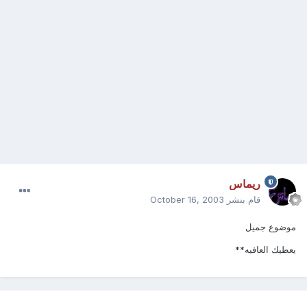
ريماس
قام بنشر
October 16, 2003
موضوع جميل
يعطيك العافيه**