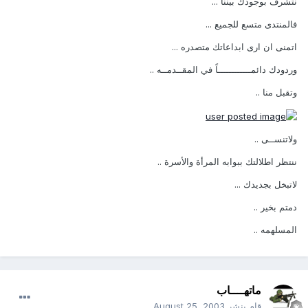
نتشرف بوجودك بيننا ...
فالمنتدى متسع للجميع ...
اتمنى ان ارى ابداعاتك متصدره ...
وردودك دائمــــــــــــاً في المقــدمــه ..
وتقبل منا ..
ولاتنســى ..
ننتظر اطلالتك ببوابه المرأة والأسرة ..
لاتبخل بجديدك ...
دمتم بخير ..
المسلهمه ..
ماتهــــاب
قام بنشر
August 25, 2003