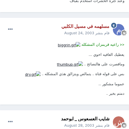
وعند كثرة الحشرات استخدم بفباف
مسلهمه في مسيل الكلبي
قام بنشر
August 24, 2003
<< راعيه قريمزان المشكله
يعطيك العافيه اخوي ....
وماقصرت على هالنصائح ..
بس على قوله فتاة .. يتمالص ويتزالق هذي المشكله ..
عموما مشكور ...
دمتم بخير ..
شايب العسعوس _ ابوحمد
قام بنشر
August 28, 2003