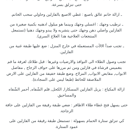
حتى تنزلق بسرعة.
ـ ازالة خاتم عالق باصبع : غطي الاصبع بالفازلين وحاولي سحب الخاتم.
ـ ترطيب وجهك : اغسلي وجهك وبينما هو مبلول ادهنيه بكمية صغيرة من
الفازلين واصلي دهن وجهك حتى يتشربه ولا يبدو وجهك دهنيا (تستمعل
المنتجعات العلاجية هذا العلاج السري).
ـ تجنب صدأ الالأت المستعملة في خارج المنزل : ضع عليها طبقة غنية من
الفازلين.
تجنب وصول الطلاء الى النوافذ والارضيات وغيرها : قبل طلائك لغرفة ما قم
بتغميس فرشاة في فازلين ومن ثم مررها على حواف الزجاج , مفاصل
الابواب, مقابض الابواب, المزلاج. وضع طبقة خفيفة من الفازلين على الارض
الملاصقة للحائط (طبعا ليس على السجادة).
ازالة المكياج : يزيل الفازلين المسكارا, الكحل, قلم الشّفاه, أحمر الشّفاه
والمساحيق.
حتى يسهل فتح غطاء طلاء الاظافر : ضعي طبقة رقيقة من الفازلين على حافة
الزجاجة.
كي تنزلق ستارة الحمام بسهولة : تستمعل طبقة رقيقة من الفازلين على
عمود الستارة.