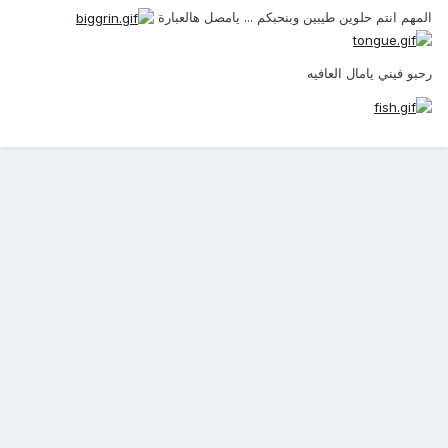
المهم انتم حلوين طيبين وبنحبكم ... يامصل هالعبارة
رحبو فيني يامال العافيه