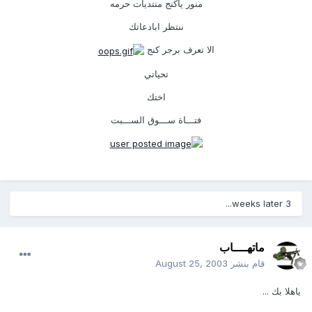
منور ياكنج منتديات حرمه
ننتظر ابادعاتك
الا تعرف برجر كنج
تحياتي
اختك
فتـــاة ســـوق الســـبت
3 weeks later...
ماتهــــاب
قام بنشر
August 25, 2003
ياهلا بك ...