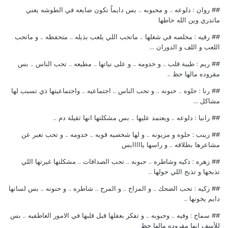
## روان : دلوعه .. و محبوبه .. بس دايماً تكون ضايعه في الطوشه يعني
ماتدري وين الله حاطها
## رقيه : مخلصه في شغلها .. ماتحب اللي يلعب بذيله .. متحفظه .. و ماتحب
اللعب و اللف و الدوران ...
## ريم : طيبة قلب .. و خدومه .. و على نياتها .. مطيعه .. تحب الناس .. بس
مقروده مالها حظ ..
## رنا : حلوه .. حنونه .. و تحب الناس .. اجتماعيه .. واجتماعيتها ذي تسبب لها
مشاكل ...
## رانيا : دلوعه .. ويعتمد عليها .. بس مشكلتها انها ثقيلة دم ..
## زينب : حلوه و مزيونه .. و لها شخصيه قويه .. خدومه .. و تحب تعبر عن
مشاعرها بطلاقه .. و راسها يااااابس
## زهره : ذكيه وشاطره .. حبوبه .. تحب الصداقات .. مشكلتها غيرتها اللي
تذبحها و تذبح اللي حولها ..
## زكيه : تحب الضحك .. و المزاح .. و المرح .. شاطره .. و حنونه .. بس لسانها
دايم يخونها ..
## سماح : وفيه .. وحبوبه .. و تفكر بعقلها قبل قلبها في الامور العاطفيه .. بس
للأسف انها مقروده مالها حظ