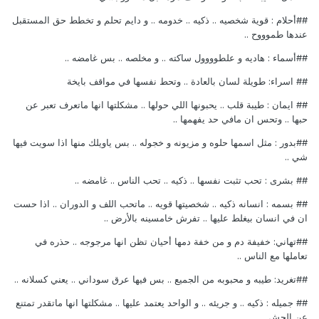
##أحلام : قوية شخصيه .. ذكيه .. خدومه .. و دايم تحلم و تخطط حق المستقبل
عندها طموووح ..
##أسماء : هاديه و علطوووول ساكته .. و مخلصه .. بس غامضه ..
## اسراء: طويلة لسان بالعادة .. وتحط نفسها في مواقف بايخة
## ايمان : طيبة قلب .. يحبونها اللي حولها .. مشكلتها انها ماتعرف تعبر عن
حبها .. وتحس ان مافي حد يفهمها ..
##بدور : مثل اسمها حلوه و مزيونه و خجوله .. بس ياويلك منها اذا سويت فيها
شي ..
## بشرى : تحب تثبت نفسها .. ذكيه .. تحب الناس .. غامضه ..
## بسمه : انسانه ذكيه .. شخصيتها قويه .. ماتحب اللف و الدوران .. اذا حست
ان في انسان بيغلط عليها .. تفرش خامسينه بالأرض ..
##تهاني: خفيفة دم و من خفة دمها أحيان تظن انها مرجوجه .. حذره في
تعاملها مع الناس ..
##تغريد: طيبه و محبوبه من الجميع .. بس فيها عرق سوداني .. يعني كسلانه ..
## جميله : ذكيه .. و جريئه .. و الواحد يعتمد عليها .. مشكلتها انها ماتقدر تمتنع
عن الحش ..