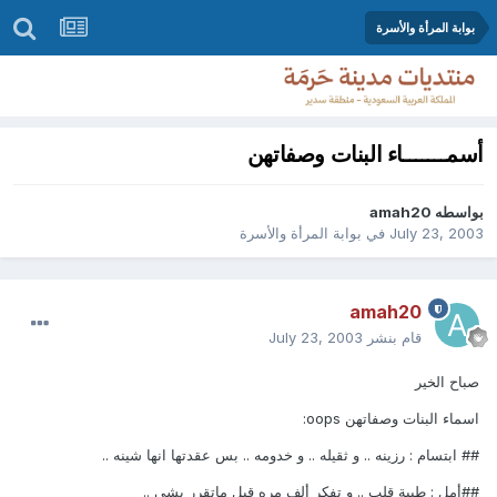
بوابة المرأة والأسرة
أسمـــــــاء البنات وصفاتهن
بواسطه
amah20
July 23, 2003
في
بوابة المرأة والأسرة
amah20
قام بنشر
July 23, 2003
صباح الخير
اسماء البنات وصفاتهن oops:
## ابتسام : رزينه .. و ثقيله .. و خدومه .. بس عقدتها انها شينه ..
##أمل : طيبة قلب .. و تفكر ألف مره قبل ماتقرر بشي ..