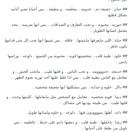
## حنان : خفيفة دم .. خدومه .. مخلصه .. و مطيعه .. بس أحيانا تصير أنانيه
بشكل فظيع
## حوريه : محبوبه .. و تحب التعارف و الصداقات .. بس انها شرسه .. محد
يتحمل لسانها الطويل ..
## حياة : اللي مايعرفها مايثمنها .. عاقله .. بس شينها انها تحب كل شي قدامها
يكون جاهز ..
## خلود : طيبة قلب .. شخصيتها قويه .. محبوبه من الجميع .. دلوعه .. وراسها
يابس ..
## خديجه : خدوووومه .. و تحب الناس .. و قلبها طيب .. ماتحب الحش .. و
تتعامل مع الناس بطيبة قلب .. بس اذا غلط عليها أحد توريه نجوم الظهر ...
## دلال : حلوه و جذابه .. بس مشكلتها انها ضعيفة شخصيه ..
## ديما : قوية شخصيه .. تتعامل مع الشخص مثل مايعاملها .. كلمتها وحده .. و
قلبها طيب .. من طيبته يوديها في مشاكل ..
## دانه : أهلها يمووووتون فيها .. دلوعه .. و حلوه ولسانها طويل
## رشا : ياحليلها .. طيبة قلب .. و دمعتها دايم على خدها .. عاطفيه .. بس
ياويل من يغلط على أحبابها ..