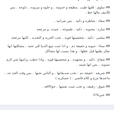
## سلوى : قلبها طيب ..مطيعه و خدومه .. و حلوه و مزيونه .. دلوعه .. بس
للأسف مالها حظ ..
## سعاد : شاطره و ذكيه .. بس شرانيه ..
## ساره : محبوبه .. ذكيه .. طموحه .. عنيده ..و مزعجه
## سلمى : ذكيه .. شخصيتها قويه .. تحب الحريه و التجديد .. لكنها مزعجه
## سناء : حبوبه و خفيفة دم .. و اذا حبت تبيع الدنيا للي تحبه .. مشكلتها انها
تفكر بقلبها قبل عقلها .. و هذا يسبب لها مشاكل
## شعاع : ذكيه .. و مجتهده .. و شخصيتها قويه .. واذا حطت براسها شي لازم
تسويه .. بس انها شينه ..
## شريفه : خفيفة دم .. تحب صديقاتها .. و الناس تحبها .. بس وقت الجد جد ..
ماعندها مزح و كلام فاضي .. ( عسكريه )
## شوق : رقيقه.. و تحب تثبت نفسها .. خواااافه ..
## عبي%D