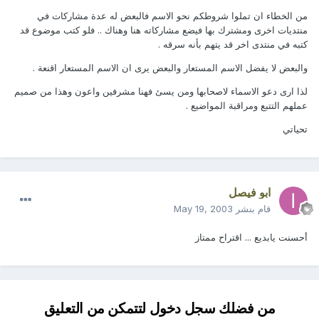
من الخطاء ان تملوا شروطكم نحو الاسم فالبعض له عدة مشاركات في
منتديات اخرى ومشترك بها فيضع مشاركاته هنا وهناك .. فلو كتب موضوع قد
كتبه في منتدى اخر قد يتهم بأنه سرقه .
والبعض لا يفضل الاسم المستعار والبعض يرى ان الاسم المستعار اقنعة .
لذا ارى دعو الاسماء لاصحابها ومن يسئ فهنا مشرفين واعون وهذا من صميم
عملهم التتبع ومراقبة المواضيع .
تحياتي
ابو فيصل
قام بنشر
May 19, 2003
أحسنت يابديع ... اقتراح ممتاز
من فضلك سجل دخول لتتمكن من التعليق