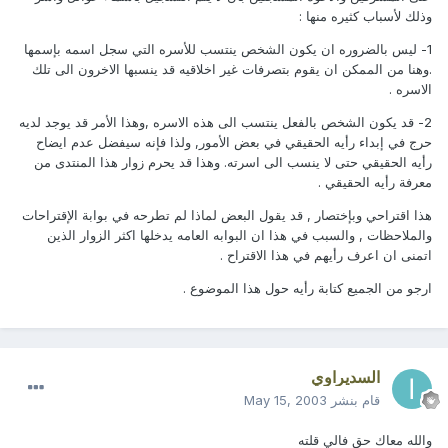
وذلك لأسباب كثيره منها :
1- ليس بالضروره ان يكون الشخص ينتسب للأسره التي سجل اسمه بإسمها
.وهنا من الممكن ان يقوم بتصرفات غير اخلاقيه قد ينسبها الاخرون الى تلك
الاسره .
2- قد يكون الشخص بالفعل ينتسب الى هذه الاسره ,وهذا الأمر قد يوجد لديه
حرج في إبداء رأيه الحقيقي في بعض الأمور, ولذا فإنه سيفضل عدم ايضاح
رأيه الحقيقي حتى لا ينسب الى اسرته. وهذا قد يحرم زوار هذا المنتدى من
معرفة رأيه الحقيقي .
هذا اقتراحي وبإختصار , قد يقول البعض لماذا لم تطرحه في بوابة الإقتراحات
والملاحظات , والسبب في هذا ان البوابه العامه يدخلها اكثر الزوار الذين
اتمنى ان اعرف رأيهم في هذا الاقتراح .
ارجو من الجميع كتابة رأيه حول هذا الموضوع .
السديراوي
قام بنشر
May 15, 2003
والله معاك حق فالي قلته