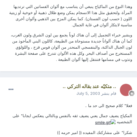
وهذا النوع من الماكياج ينبغي أن يتناسب مع ألوان الفساتين التي ترتديها
المرأة. ولتحقيق مثل هذا الانسجام يمكن وضع ظلال ذهبية أو خوخية أو زيتية
اللون ( حسب لون الفستان). كما يمكن المزج بين الذهبي وألوان أخرى
مناسبة لابتكار ألوان في غاية الجمال.
ويشير خبراء التجميل إلى أن هناك لوناً يجمع بين لون الشرق ولون الغرب،
كما أن هناك ألواناً جديدة مستوحاة من الطبيعة، كاللون البني المأخوذ من
لون الجبال الداكنة، والبنفسجي المنحدر من ألوان قوس قزح ، واللؤلؤي
المستخرج من أصداف البحر. وكل هذه الألوان تتدرج على صفحة البشرة
وتذوب في مسامها فتنتقل إليها ألوان الطبيعة .
.. متكيّه عند بقاله التركي ..
قام بنشر
July 5, 2003
فعلا" كلام صحيح الى حد ما ..
المكياج يضيف جمال يعني يضيف ثقه بالنفس وبالتالي ينعكس ايجابا" على
الشخصيه
شكرا" على مشاركتك المفيده (( امير حرمه ))