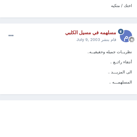
اختك / متكيه
مسلهمه في مسيل الكلبي
قام بنشر
July 9, 2003
نظريــات جميله وحقيقيــه..
أنتقاء رائــع ..
الى المزيـــد ..
المسلهمـــه ..