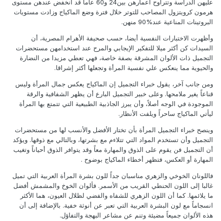
عليهن الدراسة وتتراوح أعمارهن بين‏24‏ و‏60‏ عاما قد انخفض عندهن مستوى
هرمون كرويتزول المصاحب للتوتر خلال فترة وضع الماكياج وزادت مستويات
البروتينات المناعية عند‏90%‏ منهن.
وأظهرت الاختبارات النفسية أيضا، حسب صحيفة الأهرام المصرية، أن
السيدات كن أكثر ميلا للتفكير الإيجابي والمرح عند استخدامهن مستحضرات
التجميل ذات الألوان المشرقة بصفة خاصة‏،‏ فهي تعطي مزيدا من النضارة
والحيوية مما ينعكس علي نفسية المرأة وتجعلها أكثر إشراقا.‏
ومن جانب آخر، يقول خبراء التجميل إن الماكياج يعكس جمال المرأة وليس
قناعاً يغير ملامحها. وعلى خبير التجميل البارع أن يظهر الشفافية والرقة
الموجودة في الوجه أصلاً، وأن يبرز الجاذبية الطبيعية التي تتمتع بها المرأة
ليأتي الماكياج ساحراً ويلفت الأنظار.
وينصح خبراء التجميل المرأة بأن تختار الأفضل والأنسب لها من مستحضرات
التجميل وأن تستخدم المواد التي تتلاءم مع بشرتها، وبالتالي مع ذوقها. ويؤكد
أن التجميل فن يقوم على الذوق والمهارة معاً وقد يتوافر الذوق أحياناً وتغيب
المهارة أو العكس، فتظهر أخطاء الماكياج بوضوح .
فاللونان الخوخي والزهري مناسبان جداً للون بشرة المرأة العربية التي تميل
غالبا إلى اللون الحنطي القريب من الأسمر. فألوان الخوخ والمشمش أفضل
ما يلائمها. كما أن اللون الزهري للشفاه والفضي لظلال العيون، هما الأكثر
انسجاماً مع لون البشرة العربية التي تعبر عن أنوثة خفية. بالإضافة إلى أن
هذه الألوان جميعاً مضيئة وتنم عن مشاعر البهجة والتفاؤل.