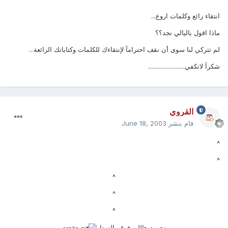
انتقاء رائع وكلمات اروع...
ماذا اقول ياليالي نجد؟؟
لم تتركي لنا سوى أن نقف احترامآ لإنتقاءك للكلمات وكتاباتك الرائعة...
شكرآ لاتكفي........................
القروي
قام بنشر
June 18, 2003
^
^
^
^
^
زي رد هاللي فوق بالزبط