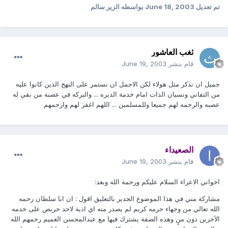
تم تعديل
June 18, 2003
بواسطه الزير سالم
ثغب العاشور
قام بنشر
June 19, 2003
جميل ان نذكر مثل هولاء لكن الاجمل ان نستمر على النهج الذين كانوا عليه
من التفاني ونسيان الذات امام خدمة الديره ... والبركه في عصبة من بقي له
عصبه والرحمه لهم جميعا وللمسلمين ... اللهم اغفر لهم وارحمهم
الصعيداء
قام بنشر
June 19, 2003
اخواني الاعزاء السلام عليكم ورحمة الله وبعد:
مشاركة مني في هذا الموضوع الجدير بالتعليق اقول : ان ابا سلطان رحمه
الله تعالي من وجهاء حرمه كريم لم يصدر منه اي اذية لاحد حريص على خدمه
الآخرين دون منٍ وهذه الصفة يشترك فيها مع عبدالمحسن العميم رحمهم الله