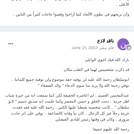
الأعلى ..
وأن يريحهم في بطون الألحاد كما أراحوا وقضوا حاجات كثيراً من الناس ..
ناقد لاذع
قام بنشر
June 21, 2003
بارك الله فيك اخوي الوايلي
قد ذكرت شخصيتين لهما في القلب مكان
ابوسلطان رحمة الله عليه لن يوفيه حقه موضوع ولن توفية جميع كلماتنا ..
توفي رحمة الله ولا يريد منا سوى الدعاء " والد الضعفاء "
عبدالمحسن العميم .. لم اعاصره الحقيقة لكن كما سمعت انه من خيرة شباب
اهل حرمة .. دمث الخلق و حسن المعشر وكما علمت انه صديق حميم " لابو
سلطان " .. كانت شخصية يغبطنا عليها الكثير .. رحمة الله عليه فقد فقدت
حرمة رجلاً غير كل الرجال .. كان نبأ وفاته كالصاعقة .. توفي على اثر حادث
مروري .. وكان في وقتها رئيس للنادي الفيصلي
رحمة الله عليهم جميعا