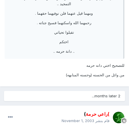
التمجيد ..
ومهما قيل عنهما فلن نوفيهما حقهما .
رحمهما الله واسكنهما فسيح جناته .
تقبلوا تحياتي
اختكم
.. دانة حرمه ..
للتصحيح اختي دانه حرمه
من وائل من الحسنه (وحسنه المنابهه)
2 months later...
)راعي حرمة
)
قام بنشر
November 1, 2003