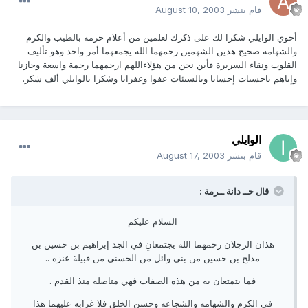
قام بنشر
August 10, 2003
أخوي الوايلي شكرا لك على ذكرك لعلمين من أعلام حرمة بالطيب والكرم
والشهامة صحيح هذين الشهمين رحمهما الله يجمعهما أمر واحد وهو تأليف
القلوب ونقاء السريرة فأين نحن من هؤلاءاللهم ارحمهما رحمة واسعة وجازنا
وإياهم باحسنات إحسانا وبالسيئات عفوا وغفرانا وشكرا يالوايلي ألف شكر.
الوايلي
قام بنشر
August 17, 2003
قال حــ دانة ــرمة :
السلام عليكم
هذان الرجلان رحمهما الله يجتمعانِ في الجد إبراهيم بن حسين بن
مدلج بن حسين من بني وائل من الحسني من قبيلة عنزه ..
فما يتمتعان به من هذه الصفات فهي متاصله منذ القدم .
في الكرم والشهامه والشجاعه وحسن الخلق فلا غرابه عليهما هذا