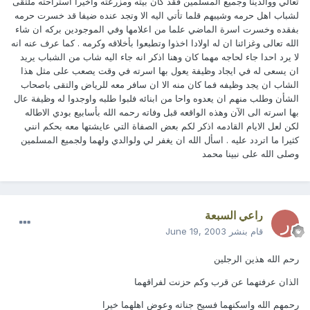
تعالي ووالدينا وجميع المسلمين فقد كان بيته ومزرعته واخيرا استراحته ملتقى
لشباب اهل حرمه وشيبهم قلما تأتي اليه الا وتجد عنده ضيفا قد خسرت حرمه
بفقده وخسرت اسرة الماضي علما من اعلامها وفي الموجودين بركه ان شاء
الله تعالى وغزائنا ان له اولادا اخذوا وتطبعوا بأخلاقه وكرمه . كما عرف عنه انه
لا يرد احدا جاء لحاجه مهما كان وهنا اذكر انه جاء اليه شاب من الشباب يريد
ان يسعى له في ايجاد وظيفة يعول بها اسرته في وقت يصعب على مثل هذا
الشاب ان يجد وظيفه فما كان منه الا ان سافر معه للرياض والتقى باصحاب
الشأن وطلب منهم ان يعدوه واحا من ابنائه فلبوا طلبه واوجدوا له وظيفة عال
بها اسرته الى الآن وهذه الواقعه قبل وفاته رحمه الله بأسابيع بودي الاطاله
لكن لعل الايام القادمه اذكر لكم بعض الصفاة التي عايشتها معه بحكم انني
كثيرا ما اتردد عليه . اسأل الله ان يغفر لي ولوالدي ولهما ولجميع المسلمين
وصلى الله على نبينا محمد
راعي السبعة
قام بنشر
June 19, 2003
رحم الله هذين الرجلين
الذان عرفتهما عن قرب وكم حزنت لفراقهما
رحمهم الله واسكنهما فسيح جناته وعوض اهلهما خيرا