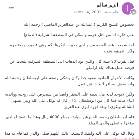
الزير سالم
قام بنشر
June 14, 2003
بخصوص الشيخ الكريم ( عبدالله بن عبدالعزيز الماضي ) رحمه الله
على فكرة انا من اهل حرمه واسكن في المنطقه الشرقيه (الدمام)
لقد سمعت هذة القصه من والدي وحبيت اذكرها لكم وهي قصيرة ومختصرة
ولكن عميقه وقويه
قبل تقريبا 30 سنه كان والدي يود الذهاب الى المنطقه الشرقيه للبحث عن
فرصه عمل هناك ايام ارامكو
وكانت الاحوال الماديه صعبه جدا وكان يشكي وضعه على ابوسلطان رحمه الله
وانه سوف يسافر للبحث عن عمل
ولكن لايوجد لديه مال يعينه على السفر وايضا من سيحرص على زوجته ووالدته
اثناء غيابه فما كان من ابوسلطان الا ان قال له توكل على الله وتبي تسهل
انشالله وبكرى الوعد قهوة ابوي عبدالعزيز
قام ابوسلطان رحمه الله برهن سيارته بمبلغ 4000 ريال وهذا ما اتضح لوالدي
مؤخرا واعطى والدي المبلغ
وقال لله توكل على الله واهلك لاينشغل بالك عليهم فبكى والدي لما قام به هذا