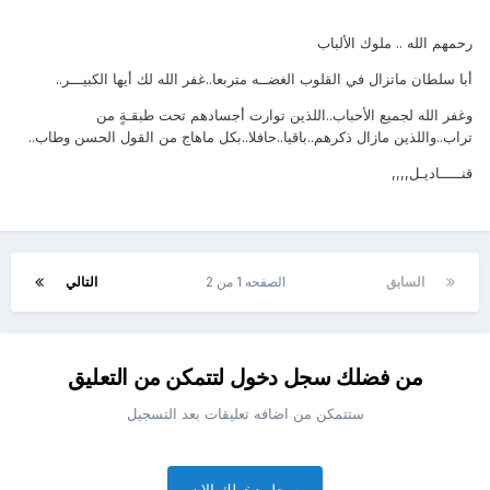
رحمهم الله .. ملوك الألباب
أبا سلطان ماتزال في القلوب الغضــه متربعا..غفر الله لك أيها الكبيـــر..
وغفر الله لجميع الأحباب..اللذين توارت أجسادهم تحت طبقـةٍ من
تراب..واللذين مازال ذكرهم..باقيا..حافلا..بكل ماهاج من القول الحسن وطاب..
قنـــــاديـل,,,,
السابق
الصفحه 1 من 2
التالي
من فضلك سجل دخول لتتمكن من التعليق
ستتمكن من اضافه تعليقات بعد التسجيل
سجل دخولك الان