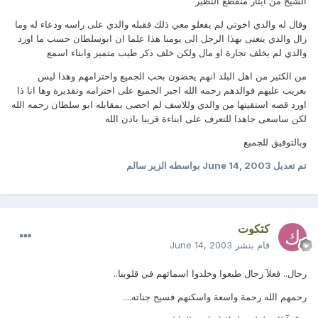
الشيخ من ايثار منقطع النظير
وقال له والدي اخوتي لم يفعلو معي ذلك فقبله والدي على راسه ودعاء له وما
زال والدي يتغنى بهذا الرجل الى يومنا هذا علما ان ابوسلطان حسب ما اورد
والدي لم يخلف تجارة او مال ولكن خلف ذكر طيب متميز وابناء اسمع
من الكثير من اهل البلد انهم يحضون بحب الجميع واحترامهم وهذا ليس
بغريب عليهم فوالدهم رحمه الله اجبر الجميع على احترامه وتقديرة وها انا ذا
اورد قصه استقيتها من والدي وللاسف لم احضى بمقابله ابو سلطان رحمه الله
لكن ساسعى جاهدا للتعرف على ابناءة قريبا باذن الله
وبالتوفيق للجميع
تم تعديل
June 14, 2003
بواسطه الزير سالم
كتكوت
قام بنشر
June 14, 2003
رجال.. فعلآ رجال طبعوا وخلدوا اسمائهم في قلوبنا..
رحمهم الله رحمة واسعة واسكنهم فسيح جناته....