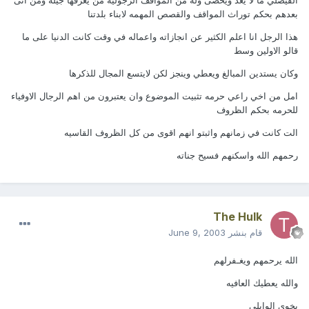
الفيصلي ما لا يعد ويحصى وله من المواقف الرجوليه من يعرفها جيله ومن اتى
بعدهم بحكم توراث المواقف والقصص المهمه لابناء بلدتنا
هذا الرجل انا اعلم الكثير عن انجازاته واعماله في وقت كانت الدنيا على ما
قالو الاولين وسط
وكان يستدين المبالغ ويعطي وينجز لكن لايتسع المجال للذكرها
امل من اخي راعي حرمه تثبيت الموضوع وان يعتبرون من اهم الرجال الاوفياء
للحرمه بحكم الظروف
الت كانت في زمانهم واثبتو انهم اقوى من كل الظروف القاسيه
رحمهم الله واسكنهم فسيح جناته
The Hulk
قام بنشر
June 9, 2003
الله يرحمهم ويغـفرلهم
والله يعطيك العافيه
يخوي الوايلي