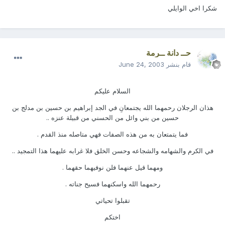
شكرا اخي الوايلي
حــ دانة ــرمة
قام بنشر
June 24, 2003
السلام عليكم
هذان الرجلان رحمهما الله يجتمعانِ في الجد إبراهيم بن حسين بن مدلج بن
حسين من بني وائل من الحسني من قبيلة عنزه ..
فما يتمتعان به من هذه الصفات فهي متاصله منذ القدم .
في الكرم والشهامه والشجاعه وحسن الخلق فلا غرابه عليهما هذا التمجيد ..
ومهما قيل عنهما فلن نوفيهما حقهما .
رحمهما الله واسكنهما فسيح جناته .
تقبلوا تحياتي
اختكم