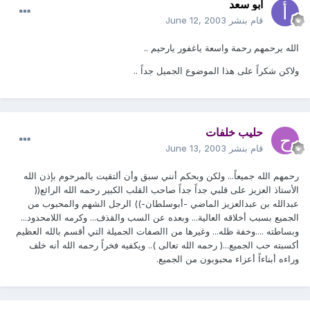
أبو سعد
قام بنشر
June 12, 2003
الله يرحمهم رحمة واسعة ياغفور يارحيم ..
ولاكن شكراً على هذا الموضوع الجميل جداً ..
حليب خلفات
قام بنشر
June 13, 2003
رحمهم الله جميعاً... ولكن وبحكم أنني سبق وأن ألتقيت بالمرحوم بإذن الله
الأستاذ العزيز على قلبي جداً جداً صاحب القلب الكبير رحمه الله الرائع((
عبدالله بن عبدالعزيز الماضي -أبوسلطان-)) الرجل الشهم والمحبوب من
الجميع بسبب أخلاقه العالية... وبعده عن السب والقذف... وكرمه اللامحدود...
وبساطته ....وخفة ظله... وغيرها من االصفات الجميلة التي أقسم بالله العظيم
أكسبته حب الجميع...( رحمه الله تعالى ).. ويكفيه فخراً رحمه الله أنه خلف
وراءه أبناءاً أعزاء محبوبون من الجميع.