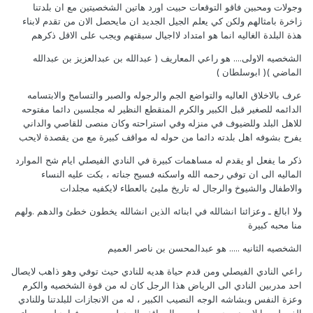
وجولات ومحبين فاقو التوقعات حبيت اورد هاتين الشخصيتين مع ان بلدتنا
زاخرة بامثالهم ولكن كي يعلم الجيل الجديد ان مايحصل الان من تقدم لابناء
هذة البلدة الغاليه انما هو امتداد لااجيال سبقتهم ويجب على الاقل ذكرهم
الشخصيه الاولى.... هو راعي المعاريف ( عبدالله بن عبدالعزيز بن عبدالله
الماضي )( ابوسلطان )
عرف بالاخلاق العاليه والتواضع الجم والرجوله والصبر والتسامح والابتسامه
الدائمه للصغير قبل الكبير والكرم المنقطع النظير له مجلسين دائما مفتوحه
للاهل البلد وللضيوف في منزله وفي استراحته وكان منصى للقاصي والداني
يفرح بشوفه اهل بلدته دائما من حوله له مواقف كبيرة مع من يقصدة لايحب
ذكر ما يفعل او يقدم له مساهمات كبيرة في النادي الفيصلي ايام شح الموارد
الماليه الى ان توفي رحمه الله واسكنه فسيح جناته ، بكت عليه النساء
والاطفال والشيوخ والرجال له تاريخ مليئ بالعطاء لايكفيه مجلدات
ولا ابالغ ـ وعزائنا انشالله في ابنائه الذين انشالله يخطون خطئ والدهم .ولهم
منا محبه كبيرة
الشخصيه الثانيه ..... هو عبدالمحسن بن ناصر العميم
راعي النادي الفيصلي ومن قدم حياة هديه للنادي حيث توفي وهو ذاهب لايصال
احد مدربين النادي الى الرياض هذا الرجل كان له من قوة الشخصيه والكرم
وعزة النفس وبشاشه الوجه النصيب الكبير ، له من الانجازات للبلدتنا وللنادي