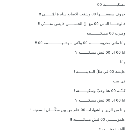
مسكيـــــــــنه 00
حروف سمعتـــــها 00 وشفت الاصابع سايرة لمّــــــي !!
قالوهـــــا الناس 00 مع انّ الحســـــن فايضن منـــــّي !!
وصرت 00 مسكــــــــينه !
وأنا ماني محرومــــــــه 00 ولاني بـ يـتــيــــــــــــمه 00 !!
انا 00 انا 00 ليش مسكيـــــنه ؟
وأنا
عايشه 00 في ظلّ المدينـــــــه !
في بيت
كلـّــه 00 هنا وحبّ وسكيـــــــنه !
انا 00 انا 00 ليش مسكيـــــنه ؟
وانا من الزين والشهادات 00 علم من بين سكّــــان السفينه !
علمونــــــي 00 ليش مسكـــــينه !!
آآآة يادمعتــــي !!