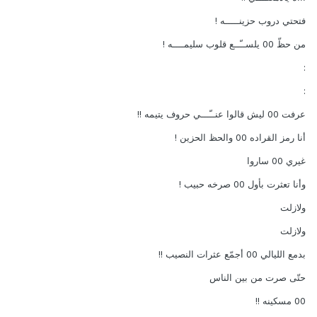
فتحتي دروب حزينـــــه !
من حظّ 00 يلســّــع قلوب سليمــــه !
:
:
عرفت 00 ليش قالوا عنــّـــي حروف يتيمه !!
أنا رمز القراده 00 والحظ الحزين !
غيري 00 ساروا
وأنا تعثرت بأول 00 صرخه حبيب !
ولازلت
ولازلت
بدمع الليالي 00 أجمّع عثرات النصيب !!
حتّى صرت من بين الناس
00 مسكينه !!