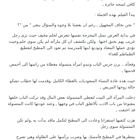
كافي لمنحه جائزة ,
يبدأ الفيلم بهذه الجملة :
" نحن نخاف المجهول , رغم ان بعضنا بلا وجوه والسؤال يبقى " من "؟
في بداية العرض تمثل المخرجة نفسها تتعرض لحلم مخيف حيث ترى رجل
غريب يهم بخنق اختها . ولكن تكتشف ان كل مارأته لم يكن سوى حلم.وحيث
تؤدي عملها المعتاد وتوديع ابنها للمدرسة ثم تعود الى المطبخ لتقطيع
الطماطم للغداء
وفجأة.... يرن جرس الباب وتبدو امرأة متسولة مغطاة من راسها الى أخمص
قدميها ,
حيث هذه عادة النساء السعوديات بالغطاء الكامل ,وقدمت لها خطاب تشكو
حالة زوجها المريض ,
دخلت المرأة الى البيت لتعطي المتسولة بعض المال وقد تركت الباب خلفها
مفتوحا من باب الادب بألاتغلق الباب في وجهها , وعند عودتها كانت المتسولة
قد اختفت ,
هزت كتفيها استغرابا وعادت الى المطبخ لتكمل ماقد بدأت به ,ولم تكن
المتسولة سوى رجل
ينتظرها في المطبخ فأمسك بها وضرب برأسها على الطاولة وهي تصرخ