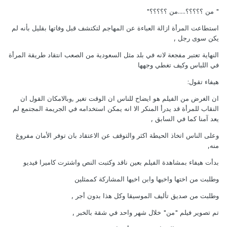
" من ؟؟؟؟؟.....من ؟؟؟؟؟"
استطاعت المرأة ازالة العباءة عن المهاجم لتكتشف قبل وفاتها بقليل بأنه لم
يكن سوى رجل ,
النهاية تعتبر مفجعة لانه في بلد مثل السعودية من الصعب انتقاد طريقة المرأة
في اللباس وكيف تغطي وجهها
هيفاء تقول:
ان الغرض من الفيلم هو ايضاح للناس ان الوقت تغير ,وبالامكان القول ان
النقاب للمرأة قد يدرأ المنكر الا انه يمكن استخدامه في الجريمة المجتمع لم
يعد آمنا كما في السابق ,
وعلى الناس اتخاذ الحيطة اكثر والتوقف عن الاعتقاد بان توفر الأمان مفروغ
منه,
بدأت هيفاء بمشاهدة الفيلم بعين ناقد وكتبت النص واشترت كاميرا فيديو
وطلبت من اختها واخيها وابن اخيها المشاركة كممثلين
وطلبت من صديق تأليف الموسيقا وكل هذا بدون أجر ,
تم تصوير فيلم "من" خلال شهر واحد في شقة بالخبر ,