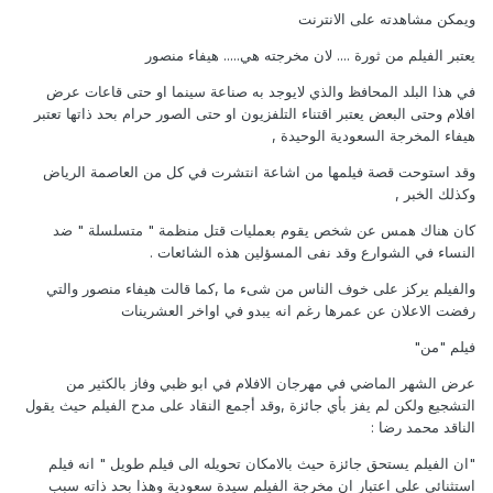
ويمكن مشاهدته على الانترنت
يعتبر الفيلم من ثورة .... لان مخرجته هي..... هيفاء منصور
في هذا البلد المحافظ والذي لايوجد به صناعة سينما او حتى قاعات عرض
افلام وحتى البعض يعتبر اقتناء التلفزيون او حتى الصور حرام بحد ذاتها تعتبر
هيفاء المخرجة السعودية الوحيدة ,
وقد استوحت قصة فيلمها من اشاعة انتشرت في كل من العاصمة الرياض
وكذلك الخبر ,
كان هناك همس عن شخص يقوم بعمليات قتل منظمة " متسلسلة " ضد
النساء في الشوارع وقد نفى المسؤلين هذه الشائعات .
والفيلم يركز على خوف الناس من شىء ما ,كما قالت هيفاء منصور والتي
رفضت الاعلان عن عمرها رغم انه يبدو في اواخر العشرينات
فيلم "من"
عرض الشهر الماضي في مهرجان الافلام في ابو ظبي وفاز بالكثير من
التشجيع ولكن لم يفز بأي جائزة ,وقد أجمع النقاد على مدح الفيلم حيث يقول
الناقد محمد رضا :
"ان الفيلم يستحق جائزة حيث بالامكان تحويله الى فيلم طويل " انه فيلم
استثنائي على اعتبار ان مخرجة الفيلم سيدة سعودية وهذا بحد ذاته سبب