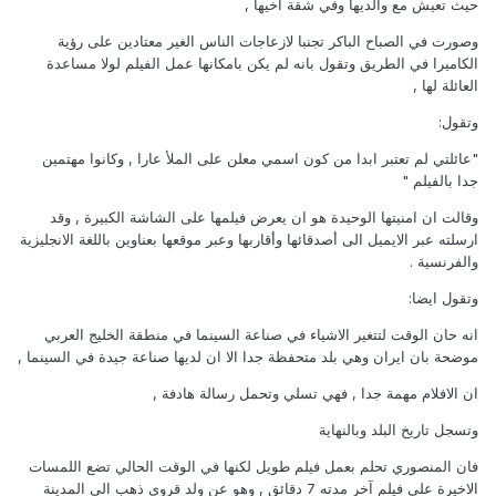
حيث تعيش مع والديها وفي شقة أخيها ,
وصورت في الصباح الباكر تجنبا لازعاجات الناس الغير معتادين على رؤية
الكاميرا في الطريق وتقول بانه لم يكن بامكانها عمل الفيلم لولا مساعدة
العائلة لها ,
وتقول:
"عائلتي لم تعتبر ابدا من كون اسمي معلن على الملأ عارا , وكانوا مهتمين
جدا بالفيلم "
وقالت ان امنيتها الوحيدة هو ان يعرض فيلمها على الشاشة الكبيرة , وقد
ارسلته عبر الايميل الى أصدقائها وأقاربها وعبر موقعها بعناوين باللغة الانجليزية
والفرنسية .
وتقول ايضا:
انه حان الوقت لتتغير الاشياء في صناعة السينما في منطقة الخليج العربي
موضحة بان ايران وهي بلد متحفظة جدا الا ان لديها صناعة جيدة في السينما ,
ان الافلام مهمة جدا , فهي تسلي وتحمل رسالة هادفة ,
وتسجل تاريخ البلد وبالنهاية
فان المنصوري تحلم بعمل فيلم طويل لكنها في الوقت الحالي تضع اللمسات
الاخيرة على فيلم آخر مدته 7 دقائق , وهو عن ولد قروي ذهب الى المدينة