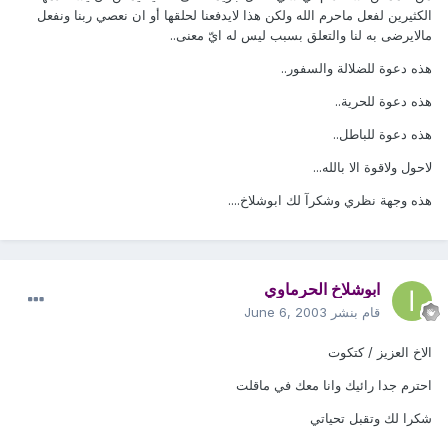
الكثيرين لفعل ماحرم الله ولكن هذا لايدفعنا لحلقها أو ان نعصي ربنا ونفعل
مالايرضى به لنا والتعلق بسبب ليس له ايّ معنى..
هذه دعوة للضلالة والسفور..
هذه دعوة للحرية..
هذه دعوة للباطل..
لاحول ولاقوة الا بالله...
هذه وجهة نظري وشكرآ لك ابوشلاخ....
ابوشلاخ الحرماوي
قام بنشر
June 6, 2003
الاخ العزيز / كتكوت
احترم جدا رائيك وانا معك في ماقلت
شكرا لك وتقبل تحياتي