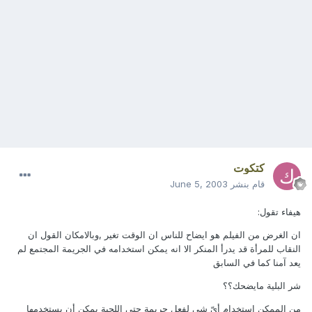
كتكوت
قام بنشر
June 5, 2003
هيفاء تقول:
ان الغرض من الفيلم هو ايضاح للناس ان الوقت تغير ,وبالامكان القول ان
النقاب للمرأة قد يدرأ المنكر الا انه يمكن استخدامه في الجريمة المجتمع لم
يعد آمنا كما في السابق
شر البلية مايضحك؟؟
من الممكن استخدام أيّ شي لفعل جريمة حتى اللحية يمكن أن يستخدمها