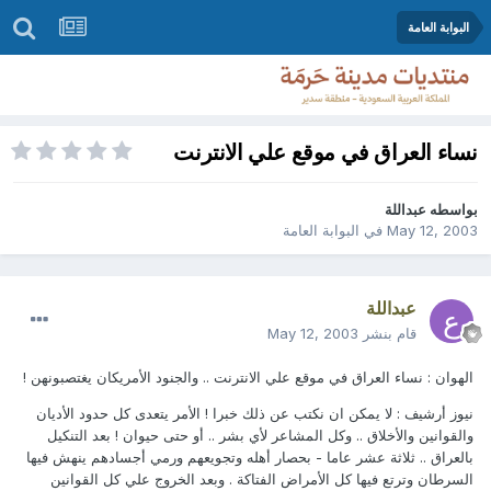
البوابة العامة
نساء العراق في موقع علي الانترنت
بواسطه
عبداللة
May 12, 2003
في
البوابة العامة
عبداللة
قام بنشر
May 12, 2003
الهوان : نساء العراق في موقع علي الانترنت .. والجنود الأمريكان يغتصبونهن !
نيوز أرشيف : لا يمكن ان نكتب عن ذلك خبرا ! الأمر يتعدى كل حدود الأديان
والقوانين والأخلاق .. وكل المشاعر لأي بشر .. أو حتى حيوان ! بعد التنكيل
بالعراق .. ثلاثة عشر عاما - بحصار أهله وتجويعهم ورمي أجسادهم ينهش فيها
السرطان وترتع فيها كل الأمراض الفتاكة . وبعد الخروج علي كل القوانين