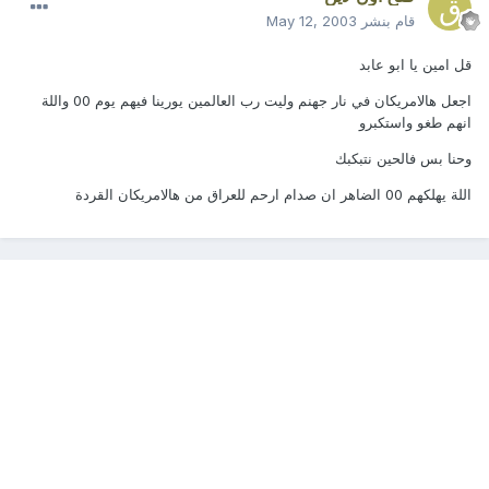
قام بنشر
May 12, 2003
قل امين يا ابو عابد
اجعل هالامريكان في نار جهنم وليت رب العالمين يورينا فيهم يوم 00 واللة
انهم طغو واستكبرو
وحنا بس فالحين نتبكبك
اللة يهلكهم 00 الضاهر ان صدام ارحم للعراق من هالامريكان القردة