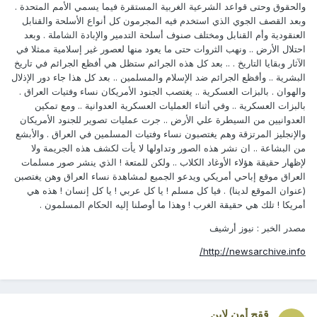
والحقوق وحتى قواعد الشرعية الغربية المستقرة فيما يسمي الأمم المتحدة .
وبعد القصف الجوي الذي استخدم فيه المجرمون كل أنواع الأسلحة والقنابل
العنقودية وأم القنابل ومختلف صنوف أسلحة التدمير والإبادة الشاملة . وبعد
احتلال الأرض .. ونهب الثروات حتى ما يعود منها لعصور غير إسلامية ممثلا في
الآثار وبقايا التاريخ . .. بعد كل هذه الجرائم ستظل هي أفظع الجرائم في تاريخ
البشرية .. وأفظع الجرائم ضد الإسلام والمسلمين .. بعد كل هذا جاء دور الإذلال
والهوان . بالبزات العسكرية .. يغتصب الجنود الأمريكان نساء وفتيات العراق .
بالبزات العسكرية .. وفي أثناء العمليات العسكرية العدوانية .. ومع تمكين
العدوانيين من السيطرة علي الأرض .. جرت عمليات تصوير للجنود الأمريكان
والإنجليز المرتزقة وهم يغتصبون نساء وفتيات المسلمين في العراق . والأبشع
من البشاعة .. ان نشر هذه الصور وتداولها لا يأت لكشف هذه الجريمة ولا
لإظهار حقيقة هؤلاء الأوغاد الكلاب .. ولكن للمتعة ! الذي ينشر صور مسلمات
العراق موقع إباحي أمريكي ويدعو الجميع لمشاهدة نساء العراق وهن يغتصبن
(عنوان الموقع لدينا) . فيا كل مسلم ! يا كل عربي ! يا كل إنسان ! هذه هي
أمريكا ! تلك هي حقيقة الغرب ! وهذا ما أوصلنا إليه الحكام المسلمون .
مصدر الخبر : نيوز أرشيف
http://newsarchive.info/
ققح أون لاين