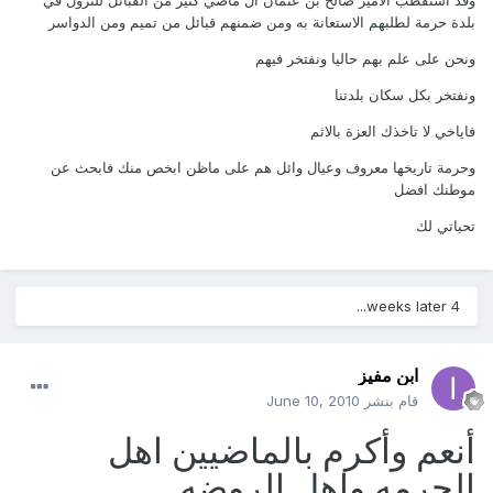
وقد استقطب الامير صالح بن عثمان ال ماضي كثير من القبائل للنزول في
بلدة حرمة لطلبهم الاستعانة به ومن ضمنهم قبائل من تميم ومن الدواسر
ونحن على علم بهم حاليا ونفتخر فيهم
ونفتخر بكل سكان بلدتنا
فاياخي لا تاخذك العزة بالاثم
وحرمة تاريخها معروف وعيال وائل هم على ماظن ابخص منك فابحث عن
موطنك افضل
تحياتي لك
4 weeks later...
ابن مفيز
قام بنشر
June 10, 2010
أنعم وأكرم بالماضيين اهل
الحرمه واهل الروضه