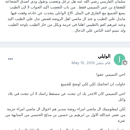
سلمان الفارسي رضي الله عنه هل تزعل وتعصب وتقول ودي اصدق الشجاعه
للقعقاع بن عمر التميمي فقط . من باب التعصب اكيد الجواب لا لإن الطيب
يسع الجميع مع الفارق في المثل .الاخ الواىلي يتحدت عن خادثه وقعت فيها
مايدل علي الطيب و عند ال ماضي اهل الروضه قصص تدل علي الطيب اكيد
وعند غيرهم كفو بالطيبين اهلنا في حرمه وبكل من حاز الطيب ياوجه الطيب
ولد تميم اشد الناس علي الدجال .
الوايلي
قام بنشر
May 15, 2010
اخي التميمي عفوا
حاولت ان اتحاشك لكن لكي اوضح للجميع
اخي التميمي كان الاجدر بك ان تبحث عن مسقط راسك لا ان تبحث في بلاد
وائل
لكن لمعلوميتك ال ماضي امراء روضة سدير هم اخوال ال ماضي امراء حرمة
من عصر عبدالله الاول بن ابرهيم بن حسين بن مدلج الحسني من المنابهة من
عنزة