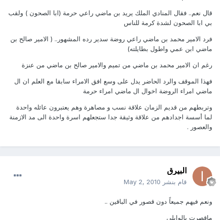
قال نعم.. فقال المنادي الملك يريد بن ماضي راعي حرمة (ابا الصحون ) ولقب
بي ابا الصحون لشدة كرمة للناس
فرد الامير محمد بن ماضي راعي روضة سدير رده المشهور.. ( الامير صالح بن
ماضي ابن عمي واطول بطايلته)
رغم ان الامير محمد بن ماضي من تميم والامير صالح بن ماضي من عنزة
فهذا الموقف والرد الحاضر يدل على وسع افق الامراء سابقا مع العلم ان ال
ماضي امراء الروضة اخوال ال ماضي امراء حرمة
وتربطهم من قديم الزمان علاقة نسب و مصاهرة وهم يعتبرون عائله واحدة
لما أسسة اجدادهم من علاقة وثيقة جدا ستجعلهم اسرة واحدة الى مد الازمنة
والعصور .
البيرق
قام بنشر
May 2, 2010
ونعم فيهم جميعاً دون قصور في الباقين ..
ماقصرت يالوايلي