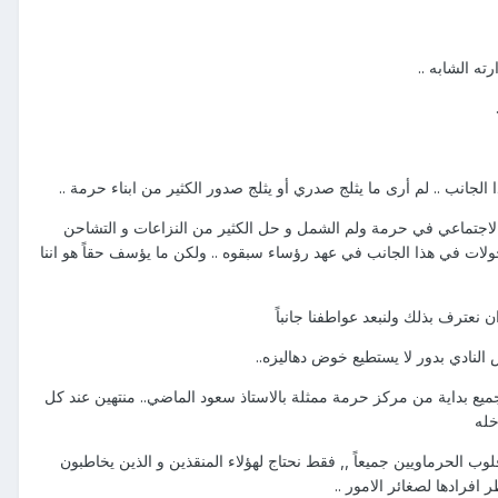
ه الشابه ..
الجانب .. لم أرى ما يثلج صدري أو يثلج صدور الكثير من ابناء حرمة ..
ور الاجتماعي في حرمة ولم الشمل و حل الكثير من النزاعات و التشاحن
ولات في هذا الجانب في عهد رؤساء سبقوه .. ولكن ما يؤسف حقاً هو اننا
ن نعترف بذلك ولنبعد عواطفنا جانباً
 النادي بدور لا يستطيع خوض دهاليزه..
لجميع بداية من مركز حرمة ممثلة بالاستاذ سعود الماضي.. منتهين عند كل
خله
 الحرماويين جميعاً ,, فقط نحتاج لهؤلاء المنقذين و الذين يخاطبون
افرادها لصغائر الامور ..