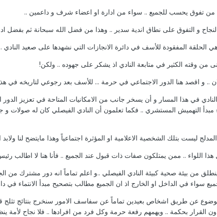
ة من تفوق يحسب للجميع .. سواء من ادارة او اعضاء شرف و داعمين ..
لنجاح و التفوق على نطاق اندية سدير .. وهذا من فضل الله سبحانة ثم بفضل ادارت
وهي الحلقة المفقودة للأسف في دائرة الانجازات التي نشهدها على صعيد النادي ..
ى من وقته الكثير في متابعة النادي اذ يشكر على جهوده .. ولكن!
ان .. و اقصد هنا الدور الاجتماعي في حرمة ... للأسف بعد رجوعي لتاريخه في هذا 
دفة النادي في هذا المسار و أن يسخر جانب من الامكانيات المتاحة في تعزيز الد
 مبدأ التهميش المستشري .. فكما تعلمون أن النادي الفيصلي كان له صولات و ج
دلج ليست بتلك الشخصية الاعلامية او المؤثرة اجتماعياً وهذا مايتضح لنا ولابد ا
ذا اللواء .. ممن يمتلكون صفات ذات قبول عند الجميع .. فأنا هنا لا اطالب رئيس
نطلق من بيئة صحية كبيئة النادي الفيصلي ..و اعلم تماماً انه دور مشترك من ا
ميع سواء في الداخل او الخارج اذ ان الجميع مطالب بتصحيح مبدأ الانتماء في دا
موضوع عن طريق اشخاص بعيدين تماماً عن سفاسف الامور سنخرج بنتائج تثلج قلوب
ن القرار بحكمة .. ويهمهم رفعة حرمة وكل فرد من افرادها .. فلا نجاح لأمة ينظر 