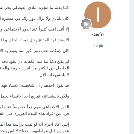
كلنا يعلم ما انجزه النادي الفيصلي بحرم
كان للنادي ولا يزال دور رائد في مسيرة ا
إلا أنني اقف كثيراً عند الدور الاجتماعي 
الأعضاء
الاستاذ فهد المدلج رجل دمث الخلق و افن
22
كان بإمكانه لعب دور أكبر مما يقوم به ال
لم يكن ذكياً بما فيه الكفاية بأن يقود 
الحاصل بين الكثير من افراد حرمة والغاء
لا نلمس ذلك الان
قد يقول احدهم , ان شخصية الاستاذ فهد الم
ولكن باستطاعته تفريغ احد الاعضاء لحمل ه
الدور الاجتماعي مهم جداً خصوصاً عندما ي
فرد من افراد هذه البلدة العزيزة على الج
إنني اكاد اجزم انه لو تمت دراسة هذا ال
عقولهم قبل عواطفهم .. نحتاج لاناس يتخذو