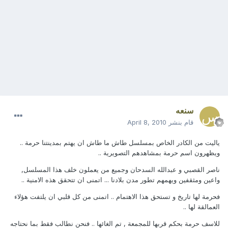
سنعه
قام بنشر
April 8, 2010
ياليت من الكادر الخاص بمسلسل طاش ما طاش ان يهتم بمدينتنا حرمة ..
ويظهرون اسم حرمة بمشاهدهم التصويرية ..
ناصر القصبي و عبدالله السدحان وجميع من يعملون خلف هذا المسلسل,
واعين ومثقفين ويهمهم تطور مدن بلادنا ... اتمنى ان تتحقق هذه الامنية ..
فحرمة لها تاريخ و تستحق هذا الاهتمام .. اتمنى من كل قلبي ان يلتفت هؤلاء
العمالقة لها ..
للاسف حرمة بحكم قربها للمجمعة , تم الغائها .. فنحن نطالب فقط بما نحتاجه