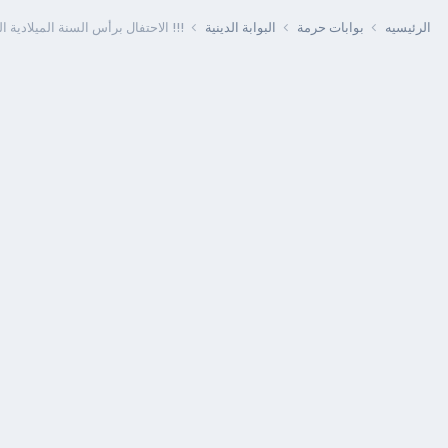
الرئيسيه
بوابات حرمة
البوابة الدينية
!!! الاحتفال برأس السنة الميلادية ا