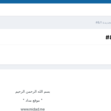
لجديدة !!&#
&#
بسم الله الرحمن الرحيم
" موقع مداد "
www.midad.me