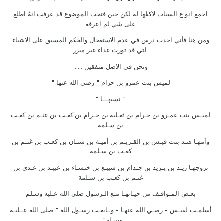
اجمع انواع السباب لاكيلها له لكن حين فتحت الموضوع قد عرفت انهُ اطلع
على شي لم اعرفه
ومن هنا فأني اخذت درس في عدم الاستعجال والحكم المسبق على الاشياء
التي قد تورث عداء غير مبرر
ونحن في الاصل متفقين ......
لميس بنت عمرو بن حرام " رضي الله عنها "
" نسبهـــا "
لميـس بنت عمـرو بن حـرام بن ثعـلبة بن حـرام بن كعـب بن غنـم بن كعـب
بن سـلمة
وأمهـا هنـد بنت قيـس بن القـريـم بن أميـة بن سنـان بن كعـب بن غنـم بن
كعـب بن سـلمة
تزوجهـا زيـد بن يـزيد بن جـذام بن سبيـع بن خنسـاء بن عبيـد بن عـدي بن
غنـم بن كعـب بن سـلمة
بعـض المـواقـف من حيـاتهـا مـع الـرسول صلى الله عـليه وسـلم
أسلمـت لميـس - رضـي الله عنهـا - وبـايعـت رسـول الله " صلى الله عــليـه
وسـلم" .