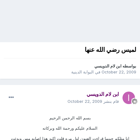
لميس رضي الله عنها
بواسطه
ابن لام الدويسي
October 22, 2009
في
البوابة الدينية
ابن لام الدويسي
قام بنشر
October 22, 2009
بسم الله الرحمن الرحيم
السلام عليكم ورحمة الله وبركاته
انا مثلكم حينما قراءت العنون اول مره قلت اكيد هذا اصابه مس وبدئت