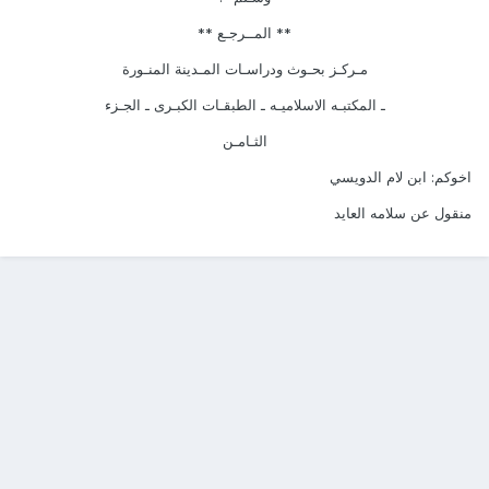
** المــرجـع **
مـركـز بحـوث ودراسـات المـدينة المنـورة
ـ المكتبـه الاسلاميـه ـ الطبقـات الكبـرى ـ الجـزء
الثـامـن
اخوكم: ابن لام الدويسي
منقول عن سلامه العايد