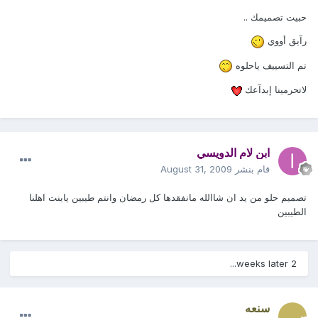
حبيت تصميمك ..
رآيق أووي
تم التسييف ياحلوه
لاتحرمينا إبدآعك
ابن لام الدويسي
قام بنشر
August 31, 2009
تصميم حلو من يد ان شاالله مانفقدها كل رمضان وانتم طيبين يابنت اهلنا
الطيبين
2 weeks later...
سنعه