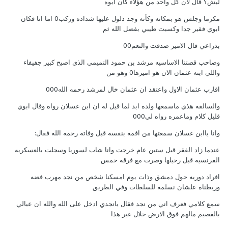
ليش؟ قال لان كل واحد من هؤلاء كان ابوه
مكرما وجلس هو بمكانه وكأنه وجد ذلول عليها شداده وركب0 اما انا فكان
ابوي فقير جدا وكسبت طيبي بفضل الله ثم
بذراعي قال الامير صدقت والنعم00
وصاحب قصتنا الاساسيه مرشد بن حمود التميمي الذي اصبح كبير جفيفاء
واللي ابنه عثمان الان هو اميرها0 وهو من
اقارب عثمان الاول واعتقد ان عثمان خال لمرشد رحمه الله000
والسالفه هذي ماسمعها ولده ابد لما قيل له ان ابن غسلان رواه وقال ابوي
قليل كلام وماعمره رواه لي000
وانا ياابن غسلان سمعتها من افمه بنفسه قبل وفاته رحمه الله فقال:
عندما زاد الفقر قبل ستين عام خرجت وانا شاب لسوريا وسجلت بالعسكريه
الفرنسيه قبل رحيلها وصرت مع فرقه خمس
افراد دوريه حول دمشق وذات يوم امسكنا شخص من نجد مهرب فضه
وربطناه علشان نسلمه للسلطات وفي الطريق
سمع كلامي فعرف اني من نجد فقال يانجدي ادخل على الله والله ان عيالي
بالقصيم مالهم فوق الارض حلال غير هذا