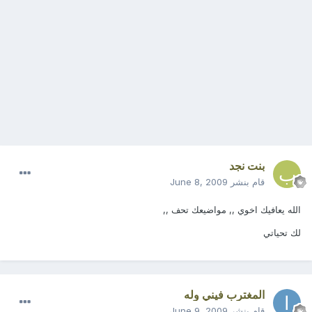
بنت نجد
قام بنشر
June 8, 2009
الله يعافيك اخوي ,, مواضيعك تحف ,,
لك تحياتي
المغترب فيني وله
قام بنشر
June 9, 2009