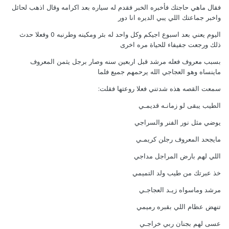
فقال ماهي حاجتك فأخبره الخبر فقدم له سياره بعد اكرامه وقال اذهب لحائل
واخبر جماعتك اللي يبي الديره انا دور
اليوم يعني بعد اسبوع اجيكم وكل واحد له بئر ومكينه وطرنبه 0 وفعلا حدث
ذلك ورجعت جفيفاء للحياة مره اخرى
بسبب معروف فعله مرشد قبل اربعين سنه وصار برجل يثمن المعروف
ماينساه وهو العجاجي الله يرحمهم جميع فلما
سمعت القصه هذه شدتني فعلا روعتها فقلت:
الطيب يبقى لو زمانـه قديمـي
يوضي مثل نور الفنر والسراجي
مايجحد المعروف رجلن كريمـي
اللي لهم بارض المراجل مداجي
خذ عبرتك من طيب ولد التميمي
مرشد وماسواه زيـد العجاجـي
تنهض عظام اللي بقبره رميمي
عسى لهم بجنان ربي خراجـي