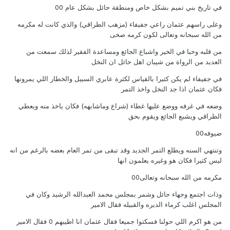
في تاريخ بني تميم بشكل خاص ومنطقة حائل بشكل عام 00
وعلى راسهم عثمان راعي جفيفاء (مزهب الطراقي) والذي كانت له مكرمه
من الله سبحانه وتعالى لكون كرمه صخى
من قلبه وحبا في الخير واشباع الجائع ومساعدة الفقير لذلك سمعت من
العديد من الرواة من شيبان اهل حائل ان النخل
في جفيفاء لم يكن كثيرا بالقياس لكثرة عابري السبيل والخطار اللي يمرونها
فكان عثمان اذا جد النخل واخذ التمر
وضعه في غرفه ووضع عليها غطاء (شراع وماشابهه) فكان ياخذ منه ويعطي
الطراقي ويشبع الجائع ويقوم بحق
ضيوفه00
وتنتهي السنه ويطلع التمر الجديد وقد تبقى من تمر العام بعضه بالرغم من انه
ليس كثيرا فكان هو وغيره يعلمون انها
مكرمه من الله سبحانه وتعالى00
وذات اجتمع وجهاء حائل وشمر بمجلس محمد العبدالله الرشيد وكان في
المجلس اغلب كرماء الديره والقبيله فقال الامير
من هو اكرم اللي حولنا فسكتوا جميعا فقال عثمان انا اطيبهم 0 فقال الامير