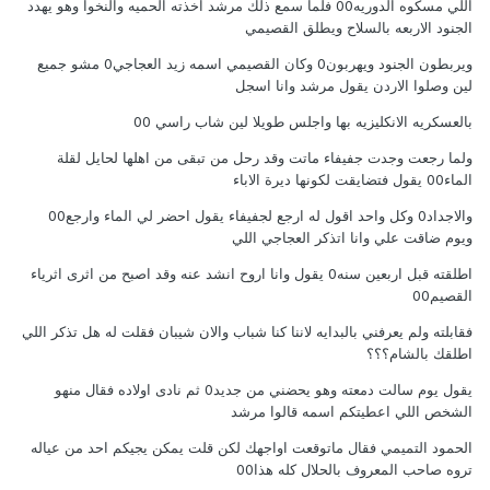
اللي مسكوه الدوريه00 فلما سمع ذلك مرشد اخذته الحميه والنخوا وهو يهدد
الجنود الاربعه بالسلاح ويطلق القصيمي
ويربطون الجنود ويهربون0 وكان القصيمي اسمه زيد العجاجي0 مشو جميع
لين وصلوا الاردن يقول مرشد وانا اسجل
بالعسكريه الانكليزيه بها واجلس طويلا لين شاب راسي 00
ولما رجعت وجدت جفيفاء ماتت وقد رحل من تبقى من اهلها لحايل لقلة
الماء00 يقول فتضايقت لكونها ديرة الاباء
والاجداد0 وكل واحد اقول له ارجع لجفيفاء يقول احضر لي الماء وارجع00
ويوم ضاقت علي وانا اتذكر العجاجي اللي
اطلقته قبل اربعين سنه0 يقول وانا اروح انشد عنه وقد اصبح من اثرى اثرياء
القصيم00
فقابلته ولم يعرفني بالبدايه لاننا كنا شباب والان شيبان فقلت له هل تذكر اللي
اطلقك بالشام؟؟؟
يقول يوم سالت دمعته وهو يحضني من جديد0 ثم نادى اولاده فقال منهو
الشخص اللي اعطيتكم اسمه قالوا مرشد
الحمود التميمي فقال ماتوقعت اواجهك لكن قلت يمكن يجيكم احد من عياله
تروه صاحب المعروف بالحلال كله هذا00