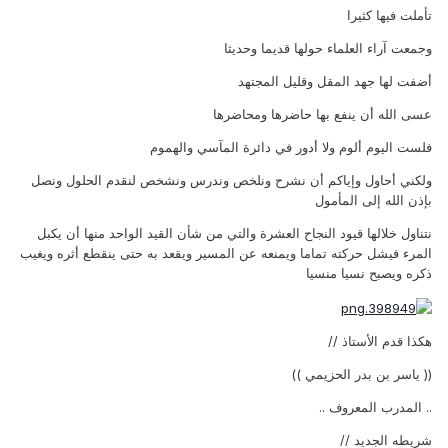
تأملت فيها كثيرا
وجمعت آراء العلماء حولها قديما وحديثا
أضفت لها جهد المقل وقليل المجتهد
عسى الله أن ينفع بها حاضرها ومحاضرها
فلست اليوم ألوم ولا أدور في دائرة المآسي والهموم
ولكني أحاول وإياكم أن نشرح ونلخص وندرس ونشخص لنقدم الحلول ونصل
بإذن الله إلى المأمول
نتناول خلالها قيود النجاح العشرة والتي من شأن القيد الواحد منها أن يكبل
المرء فيشل حركته تماما ويمنعه عن المسير ويقعد به حتى ينقطع أثره ويغيب
ذكره ويصبح نسيا منسيا
هكذا قدم الأستاذ //
(( ياسر بن بدر الحزيمي ))
.. المدرب المعروف ..
شريطه الجديد //