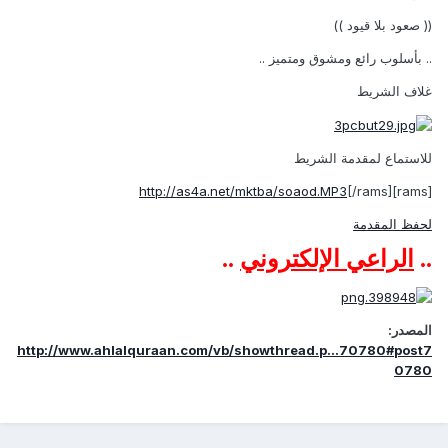
(( صعود بلا قيود ))
.. بأسلوب رائع ومشوق ومتميز ..
غلاف الشريط
للاستماع لمقدمة الشريط
http://as4a.net/mktba/soaod.MP3
[/rams]
[rams]
لحفظ المقدمة
..
الراعي الإلكتروني
..
المصدر:
http://www.ahlalquraan.com/vb/showthread.p...70780#post7
0780