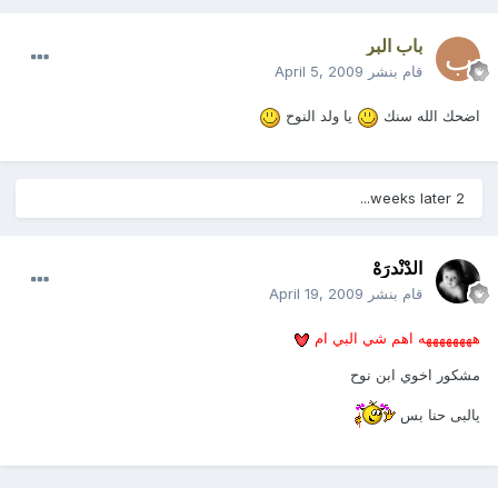
باب البر
قام بنشر
April 5, 2009
اضحك الله سنك
يا ولد النوح
2 weeks later...
الدْنْدرَهْ
قام بنشر
April 19, 2009
ههههههههه اهم شي البي ام
مشكور اخوي ابن نوح
يالبى حنا بس