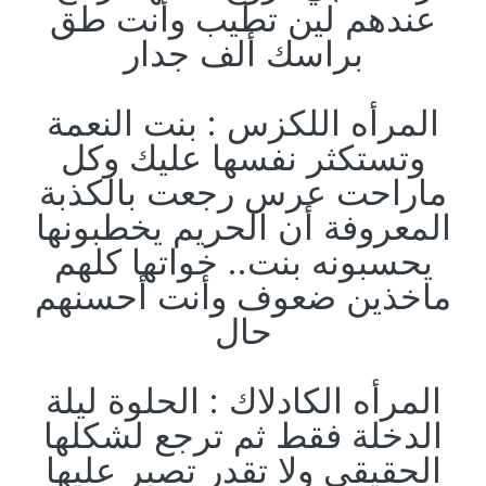
عندهم لين تطيب وأنت طق
براسك ألف جدار
المرأه اللكزس : بنت النعمة
وتستكثر نفسها عليك وكل
ماراحت عرس رجعت بالكذبة
المعروفة أن الحريم يخطبونها
يحسبونه بنت.. خواتها كلهم
ماخذين ضعوف وأنت أحسنهم
حال
المرأه الكادلاك : الحلوة ليلة
الدخلة فقط ثم ترجع لشكلها
الحقيقي ولا تقدر تصبر عليها