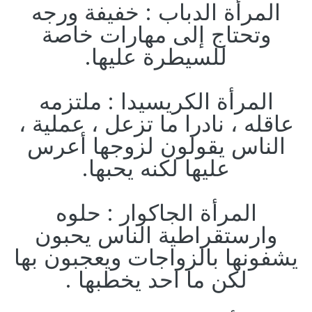
المرأة الدباب : خفيفة ورجه
وتحتاج إلى مهارات خاصة
للسيطرة عليها.
المرأة الكريسيدا : ملتزمه
عاقله ، نادرا ما تزعل ، عملية ،
الناس يقولون لزوجها أعرس
عليها لكنه يحبها.
المرأة الجاكوار : حلوه
وارستقراطية الناس يحبون
يشفونها بالزواجات ويعجبون بها
لكن ما احد يخطبها .