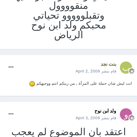
منقوووول
وتقبلووووو تحياتي
محبكم ولد ابن نوح
الرياض
بنت نجد
قام بنشر
April 2, 2009
انت ليش شان حملة على المرأة , من زينكم انتم ووجيهكم
ولد ابن نوح
قام بنشر
April 3, 2009
اعتقد بان الموضوع لم يعجب