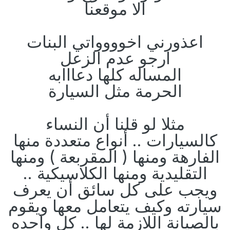
الا موقعنا
اعذورني اخوووواتي البنات
ارجو عدم الزعل
المساله كلها دعااابه
الحرمة مثل السيارة
مثلا لو قلنا أن النساء
كالسيارات .. أنواع متعددة منها
الفارهة ومنها ( المقربعة ) ومنها
التقليدية ومنها الكلاسيكية ..
ويجب على كل سائق أن يعرف
سيارته وكيف يتعامل معها ويقوم
بالصيانة اللازمة لها .. كل واحده