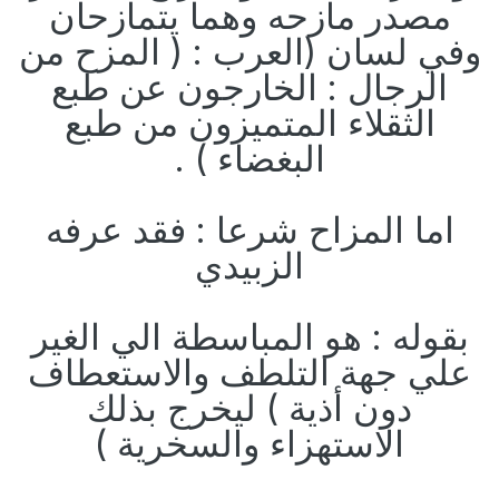
مصدر مازحه وهما يتمازحان
وفي لسان (العرب : ( المزح من
الرجال : الخارجون عن طبع
الثقلاء المتميزون من طبع
البغضاء ) .
اما المزاح شرعا : فقد عرفه
الزبيدي
بقوله : هو المباسطة الي الغير
علي جهة التلطف والاستعطاف
دون أذية ) ليخرج بذلك
الاستهزاء والسخرية )