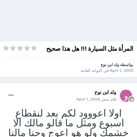
المرأة مثل السيارة !!! هل هذا صحيح
بواسطه
ولد ابن نوح
April 1, 2009
في
البوابة العامة
ولد ابن نوح
قام بنشر
April 1, 2009
اولا اعووود لكم بعد لنقطاع
اسبوع ومثل ما قالو مالك الا
خشمك ولو هو اعوج وحنا مالنا