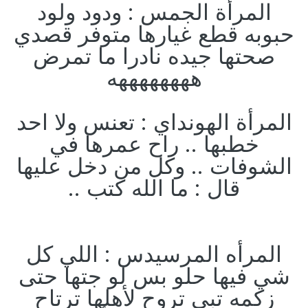
المرأة الجمس : ودود ولود
حبوبه قطع غيارها متوفر قصدي
صحتها جيده نادرا ما تمرض
ههههههههه
المرأة الهونداي : تعنس ولا احد
خطبها .. راح عمرها في
الشوفات .. وكل من دخل عليها
قال : ما الله كتب ..
المرأه المرسيدس : اللي كل
شي فيها حلو بس لو جتها حتى
زكمه تبي تروح لأهلها ترتاح