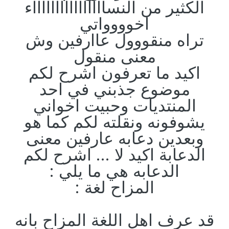
الكثير من النسااااااااااااااااء
اخوووواتي
تراه منقووول عاارفين وش
معنى منقول
اكيد ما تعرفون اشرح لكم
موضوع جذبني في احد
المنتديات وحبيت اخواني
يشوفونه ونقلته لكم كما هو
وبعدين دعابه عارفين معنى
الدعابة اكيد لا ... اشرح لكم
الدعابه هي ما يلي :
المزاح لغة :
قد عرف اهل اللغة المزاح بانه