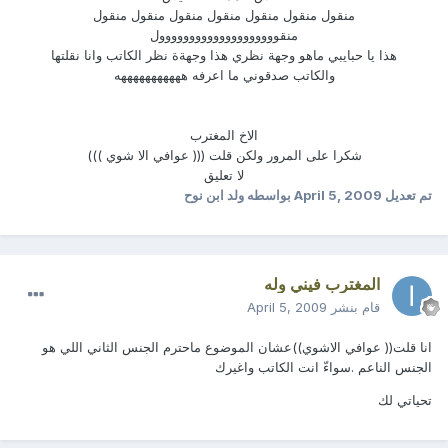
منقول منقول منقول منقول منقول منقول منقول
منقوووووووووووووووووووول
هذا يا حبايبي ماهو وجهة نظري هذا وجهةة نظر الكاتب وانا نقلتها
والكاتب صدقوني ما اعرفه هههههههههههه
الاخ المغترب
شكرا على المرور ولكن قلت ((( عوافي الا شوي )))
لا تعليق
تم تعديل
April 5, 2009
بواسطه ولد ابن نوح
المغترب فيني وله
قام بنشر
April 5, 2009
انا قلت(( عوافي الاشوي))عشان الموضوع ماحترم الجنس الثاني اللي هو
الجنس الناعم .سواءّ انت الكاتب واغيرك
تحياتي لك