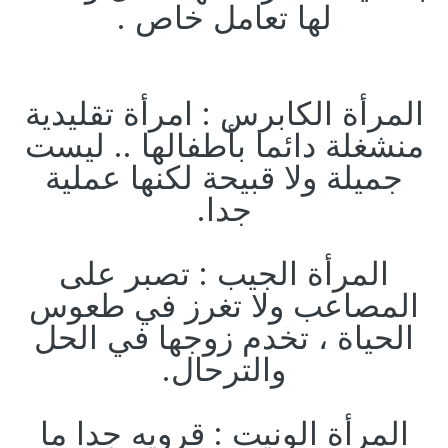
لها تعامل خاص .
المرأة الكابرس : امرأة تقليدية
منشغلة دائما بأطفالها .. ليست
جميلة ولا قبيحة لكنها عملية
جدا.
المرأة الجيب : تصبر على
المصاعب ولا تغرز في طعوس
الحياة ، تخدم زوجها في الحل
والترحال.
المرأة الونيت : قرويه جدا ما