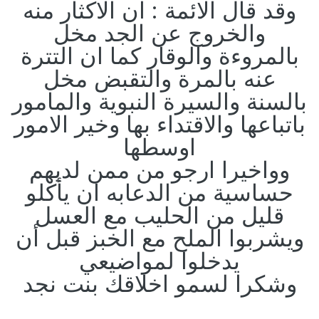
وقد قال الائمة : ان الاكثار منه
والخروج عن الجد مخل
بالمروءة والوقار كما ان التترة
عنه بالمرة والتقبض مخل
بالسنة والسيرة النبوية والمامور
باتباعها والاقتداء بها وخير الامور
اوسطها
وواخيرا ارجو من ممن لديهم
حساسية من الدعابه ان يأكلو
قليل من الحليب مع العسل
ويشربوا الملح مع الخبز قبل أن
يدخلوا لمواضيعي
وشكرا لسمو اخلاقك بنت نجد