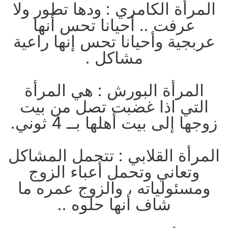
المرأة الكامري : ودها تطور ولا
عرفت .. أحيانا تحس أنها
عربجية وأحيانا تحس إنها راعية
مشاكل .
المرأة البورش : هي المرأة
التي اذا غضبت تصل من بيت
زوجها إلى بيت أهلها بــ 4 ثوني.
المرأة القلابي : تتحمل المشاكل
وتعاني وتحمل أعباء الزوج
ومسئولياته ، والزوج عمره ما
شاف أنها حلوه ..