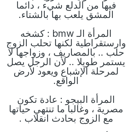
فيها من الدلع شيء ، دائما
المشق يلعب بها بالشتاء.
المرأة الـ bmw : كشخه
وارستقراطية لكنها تحلب الزوج
حلب .. بالمصاريف ، وزواجها لا
يستمر طويلا .. لأن الرجل يصل
لمرحلة الإشباع ويعود لأرض
الواقع.
المرأة البيجو : عادة تكون
مصرية ، وغالبا ما تنتهي حياتها
مع الزوج بحادث انقلاب .