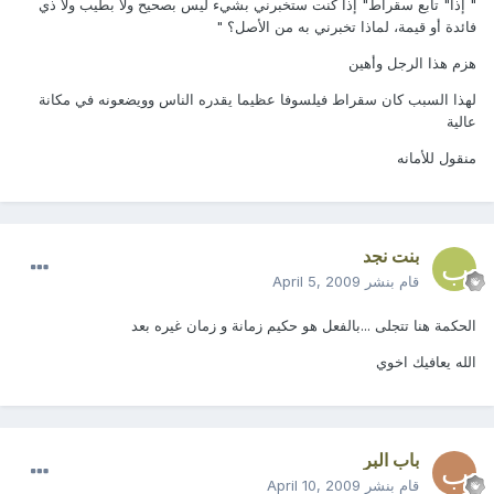
" إذا" تابع سقراط" إذا كنت ستخبرني بشيء ليس بصحيح ولا بطيب ولا ذي
فائدة أو قيمة، لماذا تخبرني به من الأصل؟ "
هزم هذا الرجل وأهين
لهذا السبب كان سقراط فيلسوفا عظيما يقدره الناس وويضعونه في مكانة
عالية
منقول للأمانه
بنت نجد
قام بنشر
April 5, 2009
الحكمة هنا تتجلى ...بالفعل هو حكيم زمانة و زمان غيره بعد
الله يعافيك اخوي
باب البر
قام بنشر
April 10, 2009