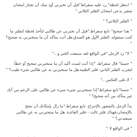
" انتظر لحظة" رد عليه سقراط"قبل أن تخبرني أود منك أن تجتاز امتحان
صغير يدعى امتحان الفلتر الثلاثي "
" الفلتر الثلاثي؟ "
" هذا صحيح" تابع سقراط:"قبل أن تخبرني عن طالبي لنأخذ لحظة لنفلتر ما
كنت ستقوله. الفلتر الأول هو الصدق،هل أنت متأكد أن ما ستخبرني به صحيح؟
"
" لا" رد الرجل،"في الواقع لقد سمعت الخبر و ..."
" حسنا" قال سقراط، "إذا أنت لست أكيد أن ما ستخبرني صحيح أو خطأ.
لنجرب الفلتر الثاني، فلتر الطيبة.هل ما ستخبرني به عن طالبي شيء طيب؟ "
" لا،على العكس ..."
" حسنا"تابع سقراط"إذا ستخبرني شيء سيء عن طالبي على الرغم من أنك
غير متأكد من أنه صحيح؟ "
بدأ الرجل بالشعور بالإحراج. تابع سقراط:"ما زال بإمكانك أن تنجح
بالإمتحان،فهناك فلتر ثالث - فلتر الفائدة. هل ما ستخبرني به عن طالبي
سيفيدني؟ "
" في الواقع لا ."