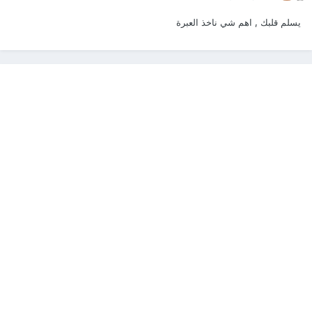
يسلم قلبك , اهم شي ناخذ العبرة