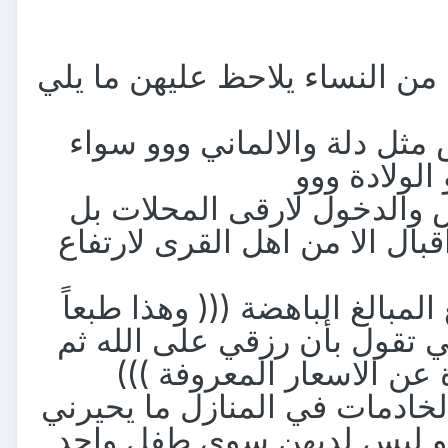
ن النساء يلاحظ عليهن ما يلي
ثل دلة والالماني ووو سواء
الولادة ووو
والدخول لارقى المحلات بل
قبال الا من اهل القرى لارتفاع
لمبالغ الباهضة ((( وهذا طبعاً
 تقول بأن رزقي على الله ثم
عن الاسعار المعروفة )))
خادمات في المنازل ما يحيرني
 او ليس لديهن سوى طفل واحد