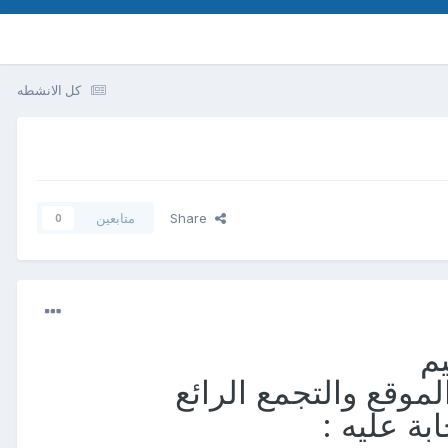
كل الانشطه
Share
متابعين
0
م
لموقع والتجمع الرائع
بة عليه :