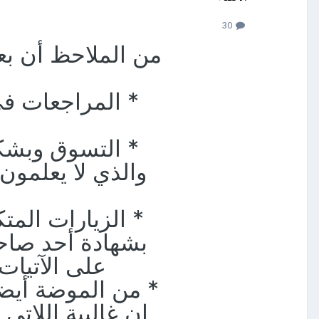
30
من الملاحظ أن بع
* المراجعات في
* التسوق وبشك
والذي لا يعلمون 
* الزيارات المتك
بشهادة أحد صاحب
على الآتيات
* من الموضة أيضا
ان غالبية اللات