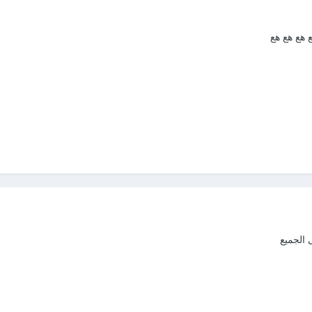
 هع هع هع
 الجميع