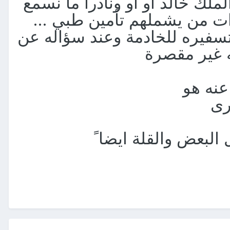
لك خالد او او ونادرا ما نسمع
ات من يشملهم تأمين طبي ...
بتسفيره للخادمة وعند سؤاله عن
ه غير مقصرة
عنه هو
رى
البعض والقلة ايضا ً