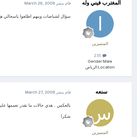
المغترب فيني وله
قام بنشر
March 26, 2009
سؤال لشباصات وينهم اطلعوا ياسحالي هع
المتميزين
235
Gender:
Male
Location:
الرياض
سنعه
قام بنشر
March 27, 2009
بالعكس .. هذي حالات ما تقدر تعممها على
شكرا
المتميزين