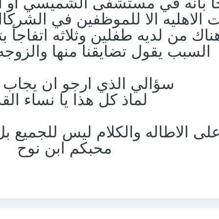
جأ بأنه في مستشفى الشميسي او الم
الاهليه الا للموظفين في الشركا
اك من لديه طفلين وثلاثه اتفاجأ 
السبب يقول تضايقنا منها والزوج
سؤالي الذي ارجو ان يجاب 
لماذ كل هذا يا نساء الق
ى الاطاله والكلام ليس للجميع بل 
محبكم ابن نوح