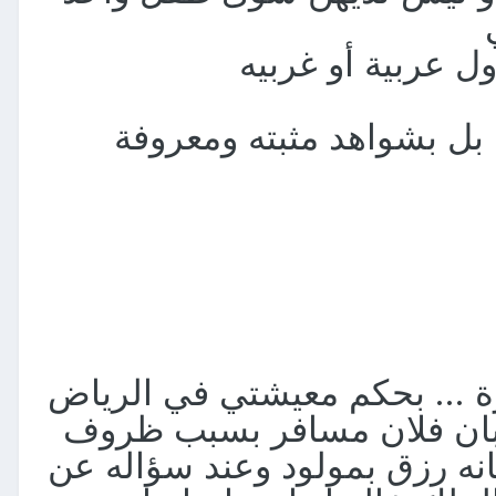
 عربية أو غربيه
 بل بشواهد مثبته ومعروفة
رة ... بحكم معيشتي في الرياض
ع بان فلان مسافر بسبب ظروف
بانه رزق بمولود وعند سؤاله عن