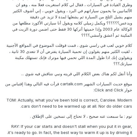
وطرق القيادة في السيارات ، فقال لي كلام استغربت فعلا منه ، وهو ان
الألمانيين ما يحمون سياراتهم في البرد ، ويقول خويي ، إني أشوف الكثير
منهم يشيل الثلج من السيارة ثم يشغلها لمدة لا تزيد عن دقيقة
ويدعس؟؟؟؟؟؟ ويكمل زميلي كلامه ويقول أنا سيارتي الأكورد مطلعها من
الوكالة عام 2003 وإذا حميتها أتركها 30 فقط حتى اضمن دورة الزيت في
المكينة ثم أعشق وأمشي؟؟؟؟
كلام خويي لعب في راسي شوي ، قمت قوقلت الموضوع في المواقع الأجنبية
، لقيت الكثير منهم يقولون إن تحمية السيارة يفترض أن لا تتعدى 30 ثانية ،
ويقولون إنك اذا طول المدة اللي تحمي فيها موترك فإنك تستهلك مكينة
سيارتك؟؟؟
وأنا أنقل لكم هناك بعض الكلام اللي قريته ونبي نتناقش فيه شوي ...
موقع حديث السيارات الشهير cartalk.com قرأت فيه التالي وهذا إقتباس من
حوار Click and Click:
TOM: Actually, what you've been told is correct, Carolee. Modern
cars don't need to be warmed up at all. Nor do older cars.
توم : ما سمعت عنه صحيح ، لا تحتاج إلى تسخين على الإطلاق .
RAY: If your car starts and doesn't stall when you put it in gear,
it's ready to go. In fact, the best way to warm it up is by driving it.