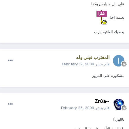
على بال مايلبس وكذا
بعلمه اجل
يعطيك العافيه يارب
المغترب فيني وله
قام بنشر
February 19, 2009
مشكوره على المرور
~Zr8a
قام بنشر
February 25, 2009
باللهي ّ!
ياحفاسة التأخير على ذا الصبح بس ..