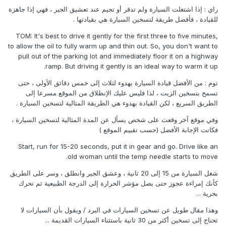
راي : إذا اشتغلت السيارة ولم تدقر أو تجيم عند تعشيق الجير ، فهي إذا جاهزة
للقيادة ، فأفضل طريقة لتسخين السيارة هي بقيادتها .
TOM: It's best to drive it gently for the first three to five minutes,
to allow the oil to fully warm up and thin out. So, you don't want to
pull out of the parking lot and immediately floor it on a highway
ramp. But driving it gently is an ideal way to warm it up.
توم : من الأفضل قيادة السيارة بهدوء لثلاث إلى خمس دقائق الأولى ، حتى
تسمح بتسخين الزيت ، لذا فليس عليك الإنظلاق من الموقع مسرعا إلى
الطريق السريع ، لكن القيادة بهدوء هي الطريقة المثالية لتسخين السيارة .
وفي موقع آخر وقعت على شخص يسأل عن المدة المثالية لتسخين السيارة ،
فكانت الإجابة الأفضل (حسب تقييم الموقع )
Start, run for 15-20 seconds, put it in gear and go. Drive like an
old woman until the temp needle starts to move.
شغل السيارة من 15 إلى 20 ثانية ، وعشق الجير وانطلق ، وسر على الطريق
كأنك إمراءة عجوز حتى يصل مؤشر الحرارة إلى الدرجة الطبيعية ثم تحرك
بحرية ...
وهذا مقال طويل عن تسخين السيارات في البرد / ويقول بأن السيارات لا
تحتاج إلى تسخين أكثر من 30 ثانية باستثناء السيارات القديمة ...