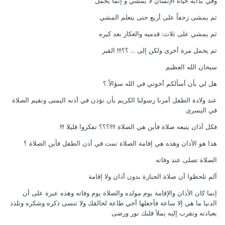
وفي بداية حياة الإنسان لا يمشي و إنما يحمل
ثم يمشى زحفاً على أربع حتى يتعلم المشي
ثم يمشي على ثلاث: قدميه والعكاز بعد كبره
ثم يحمل مرة أخرى ولكن إلى ... ؟؟!!! القبر
سبحان الله العظيم
هل لي بأن أسألكم أخوتي في الله سؤالاً ؟
عند ولادة الطفل أمرنا رسولنا الكريم بأن نؤذن في أذنه اليمنى ونقيم الصلاة
في اليسرى
فكل آذان يتبعه صلاة فأين هي الصلاة !!!!؟؟؟ تفكروا قليلا !!!
هذا هو الأذان وهذه هي إقامة الصلاة تمت في أذن الطفل فأين الصلاة ؟
الصلاة تصلى عند وفاته
ألم تلحظوا أن صلاة الجنازة بدون أذان ولا إقامة
إنما كان الأذان والإقامة يوم مولده والصلاة يوم وفاته وهذه عبرة على أن
الدنيا ما هي إلا ساعة فأجعلها أخي طاعة لخالقك ولا تنسى ذكره وشكره وتلذذ
بعبادته وتقرب إليه يملأ قلبك نور ورضى