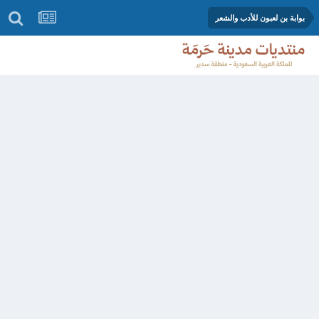
بوابة بن لعبون للأدب والشعر