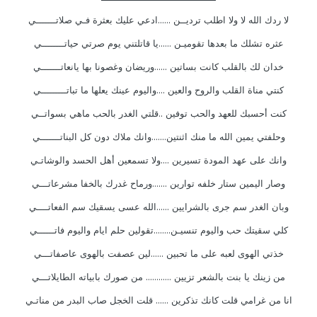
لا ردك الله لا ولا اطلب ترديــن ......ادعي عليك بعثرة فـي صلاتـــــــي
عثره تشلك ما بعدها تقوميـن ......يا قاتلتني يوم صرتي حياتــــــــي
خدان لك بالقلب كانت بساتين ......وريضان وغصونا بها يانعاتـــــــي
كنتي مناة القلب والروح والعين ....واليوم عينك يعلها ما تباتـــــــــي
كنت أحسبك للعهد والحب توفين ..قلتي الغدر بالحب ماهي بسواتــي
وحلفتي يمين الله ما منك اثنتين.......وانك ملاك دون كل البناتـــــــي
وانك على عهد المودة تسيرين ....ولا تسمعين أهل الحسد والوشاتـي
وصار اليمين ستار خلفه توارين .......ورماح غدرك بالخفا مشرعاتـــي
وبان الغدر سم جرى بالشرايين ......الله عسى يسقيك سم الفعاتــــي
كلي سقيتك حب واليوم تنسيـن........تقولين حلم ايام واليوم فاتــــــي
خذتي الهوى لعبه على ما تحبين ......لين عصفت بالهوى عاصفاتـــي
من زينك يا بنت بالشعر تزيين ............ من صورك بابياته الطايلاتـــي
انا من غرامي قلت كانك تذكرين ...... قلت الخجل صاب البدر من مناتـي