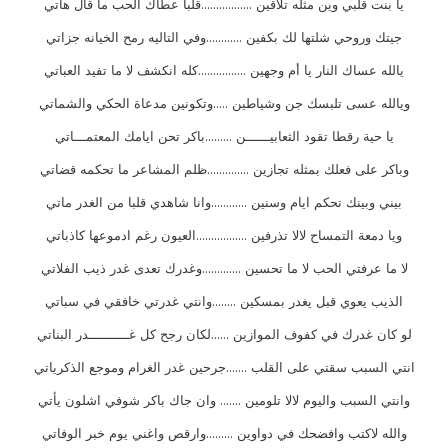
يا بنت قلبي وين مثله تلاقين .................قلبا عطاك الحب ما قال هاتي
جيتك وروحي شلتها لك بكفين ............وفي التاليه رمح الخيانه جزاتي
يالله عساك النار يا أم وجهين ................كله انكشف لا ما تفيد العباتي
ويالله عسى تلبسك جن وشياطين .....وتكونين مدعاة الحكي والشماتي
يا حية رقطا تقود الثعابيــــــن .........باكر تحن ايامك المعتمـــاتي
وباكر على فعلك بمثله تجازين ..............ظلم المشاعر ما تحكمه قضاتي
بيني وبينك تحكم ايام وسنين ............وانا شاهدي قلبا من الغدر ماتي
ويا دمعة التمساح لالا تذرفين .................العيون رغم ادموعها كاذباتي
لا ما عرفتي الحب لا ما تحسين .............وغدرك تعدى غدر ذيب الفلاتي
الذيب يعوي قبل يغدر بمسكين ........وانتي غدرتي خافقي في سباتي
لو كان غدرك في كفوف الموازين ......لكان رجح كل غــــــــــدر البناتي
انتي السبب سقتي على القلب .......جرحين غدر الغرام وموجع الذكرياتي
وانتي السبب واليوم لالا تلومين ....... وان جاك باكر شوفي اشلون يأتي
والله لاكتب وافضحك في دواوين .........وارقص واغني يوم خبر الوفاتي