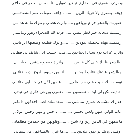
وصرتي بشعري في العذاري تباهين.تقولين انا شمس العصر في حلاتي
زينتك بشعري ولا غربك الزين ..........ما زانتك صبغات حمر الشفاتــــي
صورتك بالشعر حزام ورياحين .......واثرك هضاب وشوك ما به هداتـي
رسمتك سحابه خير قطر تنفين .........فزت لك الصحراء زهور ونباتـــي
رسمتك مهاه للجميله تقودين .............واثرك قطيعه وضيعتها الرعاتـي
واثرك غراب يوم سدل الجناحين ......كنت احسب اني شايف لي قطاتي
بالشعر غليتك على كل غاليين ...........واثرك دنيه وتعشقين الدناتـــي
وبالشعر عاتبتك عتاب المحبين .........انا من يسوم الروح لك يا غناتـي
توسلت لك خايف على حب عامين .......عامين لكن في حسابي مئاتــي
ناديت لكن لي ابد ما تسمعين ...........عمري وروحي فكري في ثباتي
حذراك للشينات عمري تماشين ............عديمات اصل اخلاقهن دانياتي
غاب الولي عنهن ولعبن بحبلين ................يا خس واليهن وخس الولاتي
ما همهن في الناس زين ولا شين ...........وقلوبهن من حقدهن مظلماتي
وقلتي وربك لو يكونا ملايين ..............ما غيرن بالطباعهن من سماتي