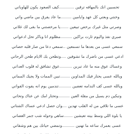
تحسبين انك بالمهافه ترقين .................كيف الصعود يكون للهاوياتي
وخنتي وبعتي كل عهد وايامين ............ما عاد يفرق بين ماضي واتي
وصرتي مثل غيرك برخص تبيعين .........يا مرخصتني ما بقى لك غلاتي
صبري نفذ واليوم ثارت براكين .............مظلوم انا وباكر تحل ادعواتي
سمعي عسى من بعدها ما تسمعين ...سمعي دعا من صار قلبه حصاتي
ادعي عسى من ناضرك ما تشوفين ......وتطحن بك الايام طحن الرحاتي
وعساك عوق منه ما عاد تبرين ..............عوق تشافق له قلوب العداتي
ويالله عسى يحتار فيك المداوين ...........تبين الممات ولا يجيك المماتي
ويالله عسى كف الندامه تعضين ..............تندمين يوم انه يفوت الفواتي
وتبكين دم يسيل من مقلة العين .............وتحتار امك عن عناك وتحاتي
عسى ما تلاقي من له القلب تهدين .....وان حصل ادعي عساك الشتاتي
يا بلوة اللي وسط بيته تعيشين ..........ساهي وحوله شب جمر الغضاتي
عسى بعمرك ساعه ما تهنين ..............وتمضي حياتك بين هم وشقاتي