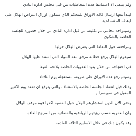
ولم يتبقى الا اعتمادها هذه المخاطبات من قبل مجلس اداره النادي
ليبدأ معها ارسال كافه الاوراق للمحكم الذي ستكون اوراق اعتراض الهلال على
ايقاف التائب لديه
وسيتواجد محامي تم تكليفه من قبل اداره النادي من خلال حضوره للجلسه
الخاصه بالشكوى
ومرافعته حول النقاط التي يعترض الهلال حولها
سيقوم الهلال برفع خطابه مرفق معه المواد التي استند عليها الهلال
في احتجاجه من خلال بنود العقوبات الخاصه بلائحه الفيفا
وسيتم رفع هذه الاوراق على طريقه مستعجله يوم الثلاثاء
وذلك قبل انعقاد الجلسه الخاصه بالاستئناف والتي يتوقع ان تعقد يوم الاثنين
المقبل في سويسرا ,
وحتى الان الذين استشارهم الهلال حول القضيه اكدوا قوه موقف الهلال
وان العقوبه حسب رؤيتهم الرياضيه والقضائيه من المرجح الغاءه
وقد يكون ذلك في خلال الاسابيع الثلاثة القادمة
,