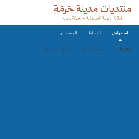
استعراض
النشاط
المتصدرين
المنتديات
الفريق الاداري
المتواجدين الان