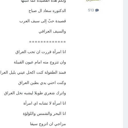
ولكم هذه القصيده كما كتبتها
513
الدكتوره سعاد ال صباح
قصيدة حبّ إلى سيف العرب
والسيف العراقي
=============
انا امرأة قررت ان تحب العراق
وان تتزوج منه امام عيون القبيلة
فمنذ الطفولة كنت اكحل عيني بليل العرا
وكنت احني يدي بطين العراق
واترك شعري طويلا ليشبه نخل العراق
انا امرأة لا تشابه اي امرأة
انا البحر والشمس واللؤلؤة
مزاجي ان اتزوج سيفا