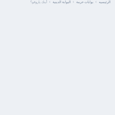
الرئيسيه
بوابات حرمة
البوابة الدينية
أينك ياروفو؟