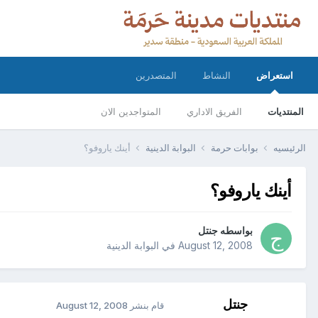
استعراض
النشاط
المتصدرين
المنتديات
الفريق الاداري
المتواجدين الان
الرئيسيه
بوابات حرمة
البوابة الدينية
أينك ياروفو؟
أينك ياروفو؟
بواسطه
جنتل
August 12, 2008
في
البوابة الدينية
جنتل
قام بنشر
August 12, 2008